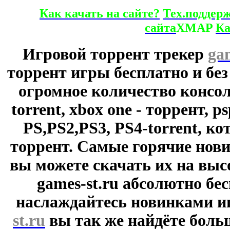
Как качать на сайте?
Тех.поддер
сайта
XMAP
Ка
Игровой торрент трекер
ga
торрент игры бесплатно и без
огромное количество консол
torrent, xbox one - торрент, p
PS,PS2,PS3, PS4-torrent, к
торрент. Самые горячие нови
вы можете скачать их на выс
games-st.ru абсолютно бе
наслаждайтесь новинками и
st.ru
вы так же найдёте боль