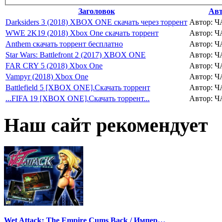
Заголовок
Ав
Darksiders 3 (2018) XBOX ONE скачать через торрент
Автор: Ч
WWE 2K19 (2018) Xbox One скачать торрент
Автор: Ч
Anthem скачать торрент бесплатно
Автор: Ч
Star Wars: Battlefront 2 (2017) XBOX ONE
Автор: Ч
FAR CRY 5 (2018) Xbox One
Автор: Ч
Vampyr (2018) Xbox One
Автор: Ч
Battlefield 5 [XBOX ONE].Скачать торрент
Автор: Ч
...FIFA 19 [XBOX ONE].Скачать торрент...
Автор: Ч
Наш сайт рекомендует
Wet Attack: The Empire Cums Back / Импер…