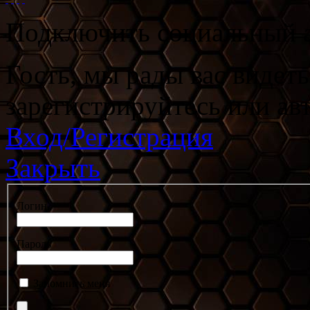
Подключить социальный а
Гость, мы рады вас видет
зарегистрируйтесь или ав
Вход/Регистрация
Закрыть
Логин
Пароль
Запомнить меня