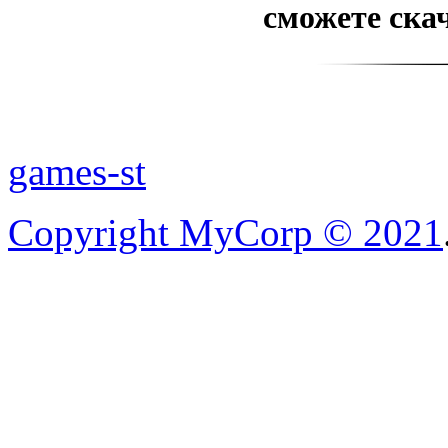
сможете скач
games-st
Copyright MyCorp © 2021