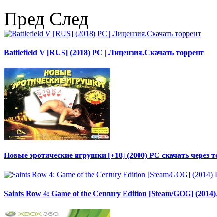
Пред
След
Battlefield V [RUS] (2018) PC | Лицензия.Скачать торрент
Новые эротические игрушки [+18] (2000) PC скачать через т
Saints Row 4: Game of the Century Edition [Steam/GOG] (2014