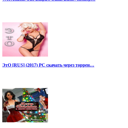
ЭтО [RUS] (2017) PC скачать через торрен…