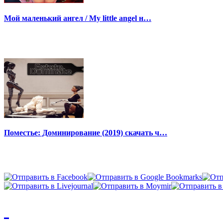
Мой маленький ангел / My little angel н…
Поместье: Доминирование (2019) скачать ч…