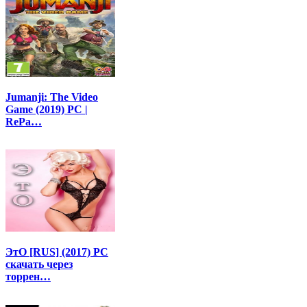
Jumanji: The Video
Game (2019) PC |
RePa…
ЭтО [RUS] (2017) PC
скачать через
торрен…