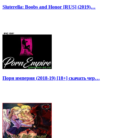
Sluterella: Boobs and Honor [RUS] (2019)…
Порн империя (2018-19) [18+] скачать чер…