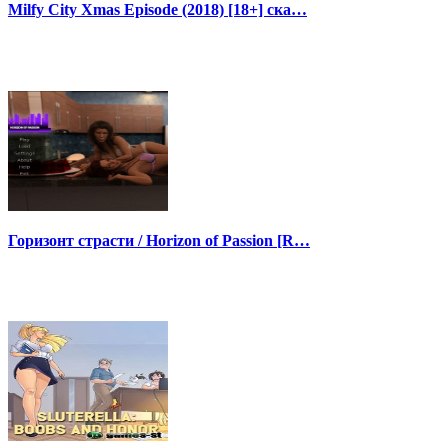
Milfy City Xmas Episode (2018) [18+] ска…
Горизонт страсти / Horizon of Passion [R…