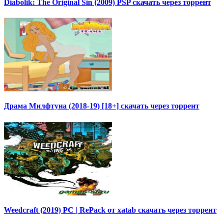
Diabolik: The Original Sin (2009) PSP скачать через торрент
Драма Милфтуна (2018-19) [18+] скачать через торрент
Weedcraft (2019) PC | RePack от xatab скачать через торрент