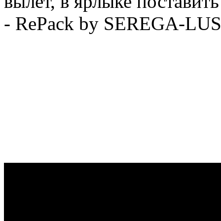
вылет, в ярлыке поставит
- RePack by SEREGA-LU