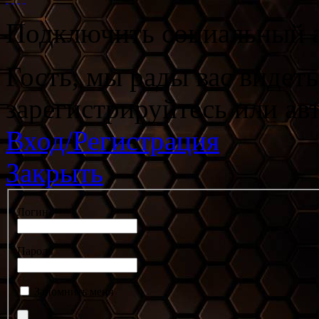
Подключить социальный а
Гость, мы рады вас видет
зарегистрируйтесь или ав
Вход/Регистрация
Закрыть
Логин
Пароль
Запомнить меня