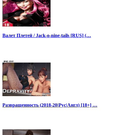
Валет Плетей / Jack-o-nine-tails [RUS] (…
Развращенность (2018-20|Рус|Англ) [18+] …