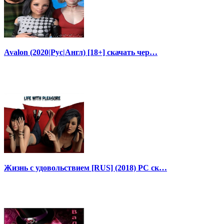
Avalon (2020|Рус|Англ) [18+] скачать чер…
Жизнь с удовольствием [RUS] (2018) PC ск…