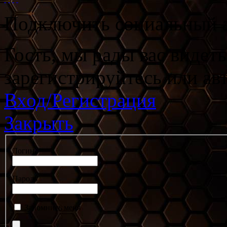
Подключить социальный а
Гость, мы рады вас видет
зарегистрируйтесь или ав
Вход/Регистрация
Закрыть
Логин
Пароль
Запомнить меня