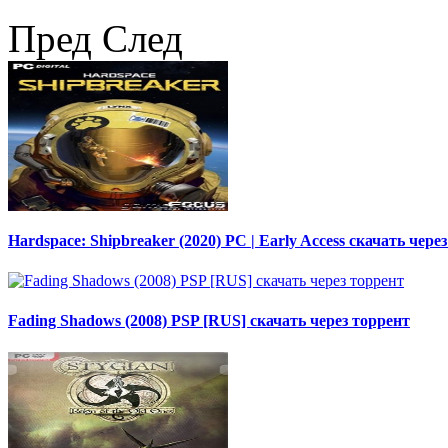
Пред
След
Hardspace: Shipbreaker (2020) PC | Early Access скачать чере
Fading Shadows (2008) PSP [RUS] скачать через торрент