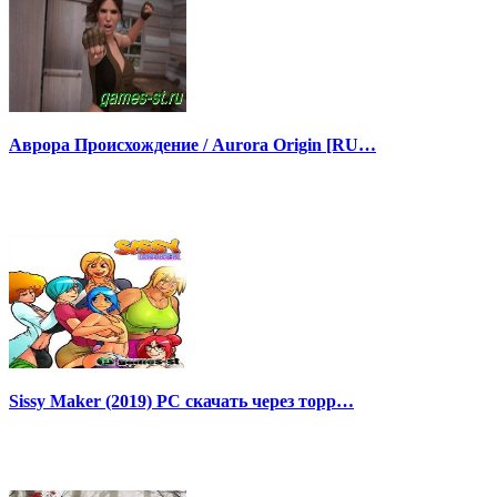
Аврора Происхождение / Aurora Origin [RU…
Sissy Maker (2019) PC скачать через торр…