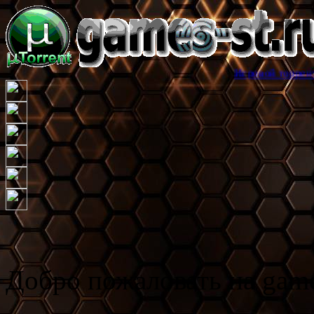
Игровой торрент трекер games
Добро пожаловать на game