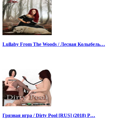
Lullaby From The Woods / Лесная Колыбель…
Грязная игра / Dirty Pool [RUS] (2018) P…