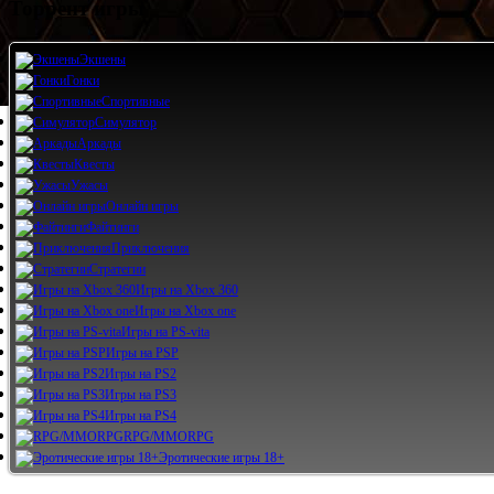
Торрент игры
Экшены
Гонки
Спортивные
Симулятор
Аркады
Квесты
Ужасы
Онлайн игры
Файтинги
Приключения
Стратегии
Игры на Xbox 360
Игры на Xbox one
Игры на PS-vita
Игры на PSP
Игры на PS2
Игры на PS3
Игры на PS4
RPG/MMORPG
Эротические игры 18+