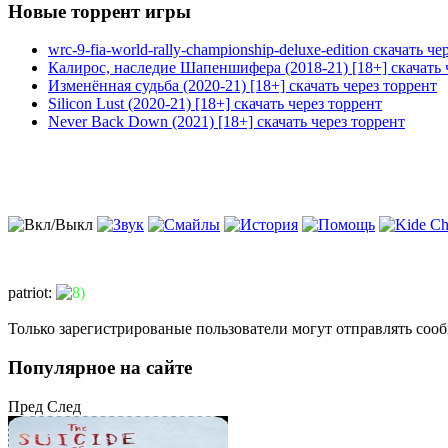
Новые торрент игры
wrc-9-fia-world-rally-championship-deluxe-edition скачать че
Калирос, наследие Шапеншифера (2018-21) [18+] скачать 
Изменённая судьба (2020-21) [18+] скачать через торрент
Silicon Lust (2020-21) [18+] скачать через торрент
Never Back Down (2021) [18+] скачать через торрент
patriot
:
Только зарегистрированые пользователи могут отправлять соо
Популярное на сайте
Пред
След