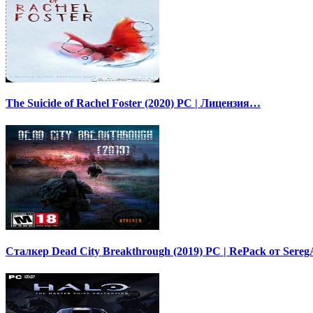
The Suicide of Rachel Foster (2020) PC | Лицензия…
Сталкер Dead City Breakthrough (2019) PC | RePack от Sereg