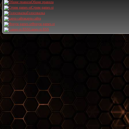
Общие правила
Стрим games-st
Голосовалка
карта сайта
Форум games-st
Games-st RSS
Сейчас 152 гостей и ни одного зарегистрированного пользовате