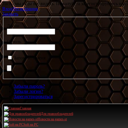
Гость, мы рады вас видеть. Пожалуйста зарегистрируйтесь или 
Вход/Регистрация
Закрыть
Логин
Пароль
Запомнить меня
Забыли пароль?
Забыли логин?
Зарегистрироваться
Главная
Для правообладателей
Новости на games-st
Soft на PC