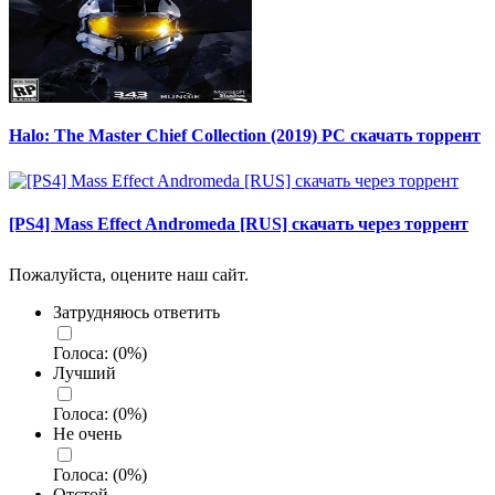
Halo: The Master Chief Collection (2019) PC скачать торрент
[PS4] Mass Effect Andromeda [RUS] скачать через торрент
Пожалуйста, оцените наш сайт.
Затрудняюсь ответить
Голоса:
(
0
%)
Лучший
Голоса:
(
0
%)
Не очень
Голоса:
(
0
%)
Отстой