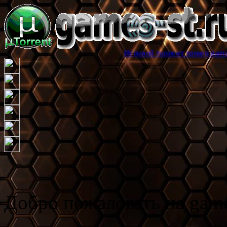
Игровой торрент трекер games-st.ru, здес
Добро пожаловать на game