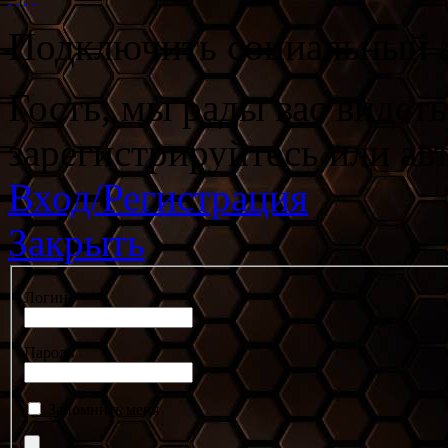
Подключить социальный а
Гость, мы рады вас видет
зарегистрируйтесь или ав
Вход/Регистрация
Закрыть
Логин
Пароль
Запомнить меня