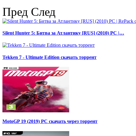
Пред
След
Silent Hunter 5: Битва за Атлантику [RUS] (2010) PC |…
Tekken 7 - Ultimate Edition скачать торрент
MotoGP 19 (2019) PC скачать через торрент