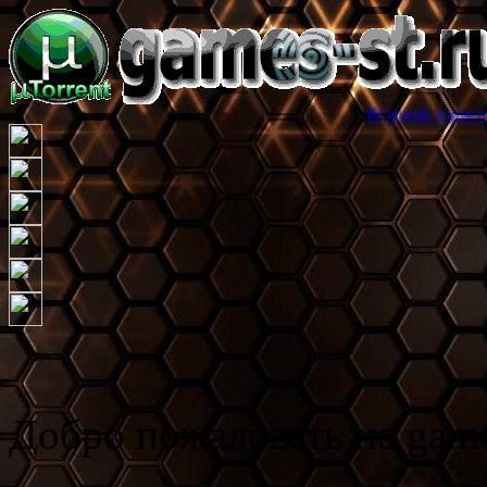
Игровой торрент трекер games
Добро пожаловать на game