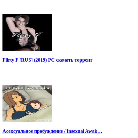
Flirty F [RUS] (2019) PC скачать торрент
Асексуальное пробуждение / Insexual Awak…