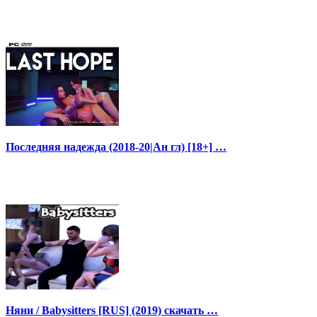
Последняя надежда (2018-20|Ан гл) [18+] …
Няни / Babysitters [RUS] (2019) скачать …