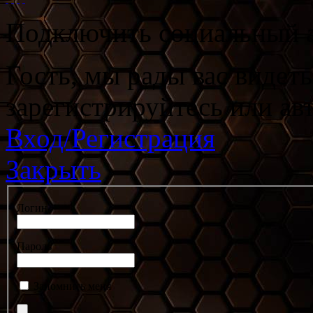
Подключить социальный а
Гость, мы рады вас видет
зарегистрируйтесь или ав
Вход/Регистрация
Закрыть
Логин
Пароль
Запомнить меня