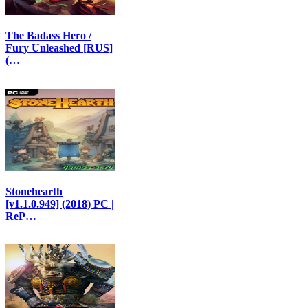
The Badass Hero /
Fury Unleashed [RUS]
(…
Stonehearth
[v1.1.0.949] (2018) PC |
ReP…