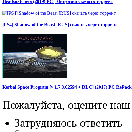
Headsnatchers (2019) PC | Лицензия скачать торрент
[PS4] Shadow of the Beast [RUS] скачать через торрент
Kerbal Space Program [v 1.7.3.02594 + DLC] (2017) PC RePac
Пожалуйста, оцените наш 
Затрудняюсь ответить