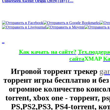
Unforeseen Ascent: Origin (2019) [18+] с…
Как качать на сайте?
Тех.поддер
сайта
XMAP
Ка
Игровой торрент трекер
ga
торрент игры бесплатно и без
огромное количество консол
torrent, xbox one - торрент, p
PS,PS2,PS3, PS4-torrent, к