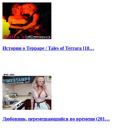
Истории о Терраре / Tales of Terrara [18…
Любовник, перемещающийся во времени (201…