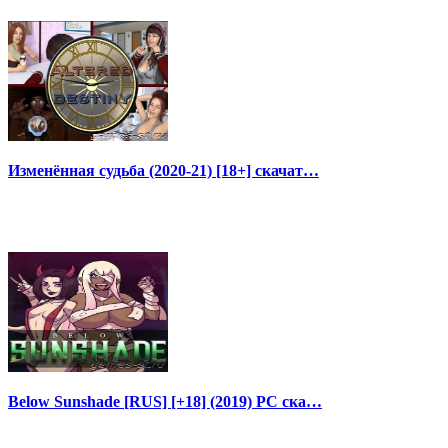
Изменённая судьба (2020-21) [18+] скачат…
Below Sunshade [RUS] [+18] (2019) PC ска…