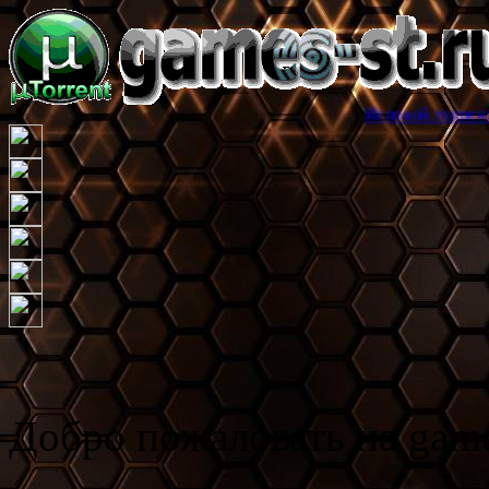
Игровой торрент трекер games
Добро пожаловать на game