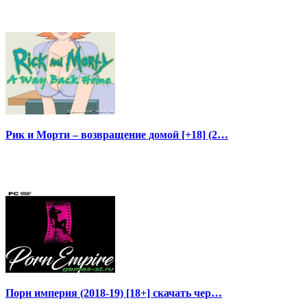
Рик и Морти – возвращение домой [+18] (2…
Порн империя (2018-19) [18+] скачать чер…