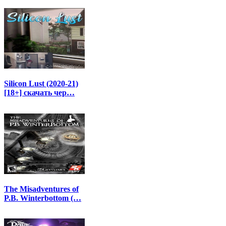
Silicon Lust (2020-21)
[18+] скачать чер…
The Misadventures of
P.B. Winterbottom (…