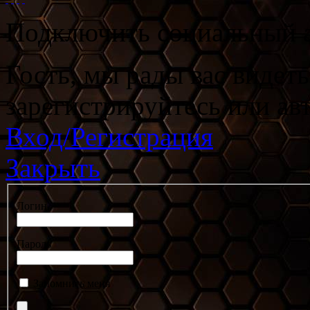
Подключить социальный а
Гость, мы рады вас видет
зарегистрируйтесь или ав
Вход/Регистрация
Закрыть
Логин
Пароль
Запомнить меня