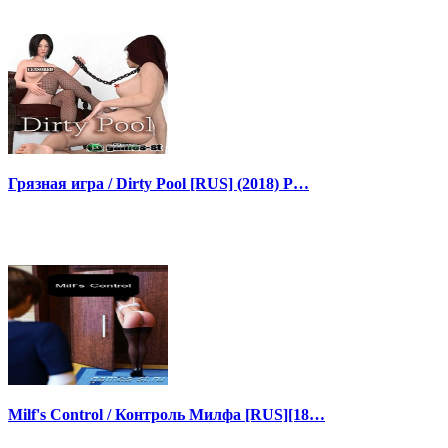
Грязная игра / Dirty Pool [RUS] (2018) P…
Milf's Control / Контроль Милфа [RUS][18…