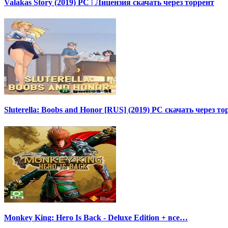
Valakas Story (2019) PC | Лицензия скачать через торрент
Sluterella: Boobs and Honor [RUS] (2019) PC скачать через то
Monkey King: Hero Is Back - Deluxe Edition + все…