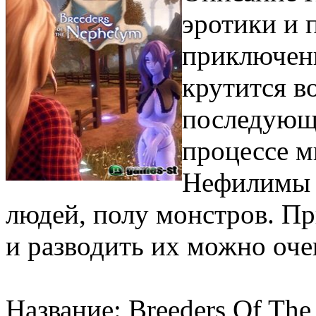
эротики и 
приключен
крутится в
последующе
процессе м
Нефилимы э
людей, полу монстров. Пр
и разводить их можно оче
Название: Breeders Of Th