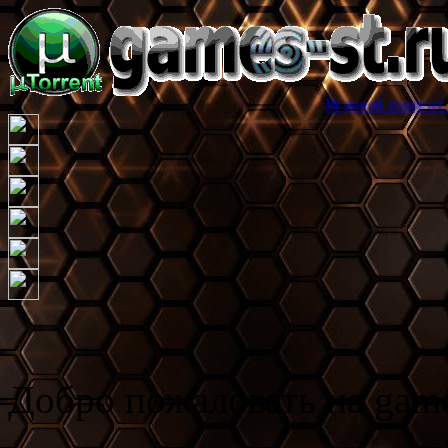
Игровой торрент трекер gam
Добро пожаловать на game