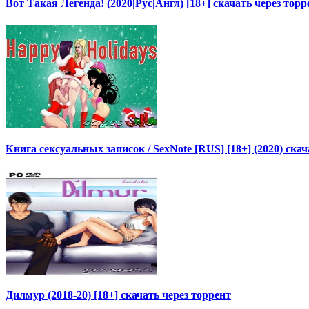
Вот Такая Легенда! (2020|Рус|Англ) [18+] скачать через торр
Книга сексуальных записок / SexNote [RUS] [18+] (2020) ска
Дилмур (2018-20) [18+] скачать через торрент