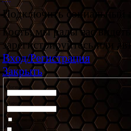
Подключить социальный а
Гость, мы рады вас видет
зарегистрируйтесь или ав
Вход/Регистрация
Закрыть
Логин
Пароль
Запомнить меня