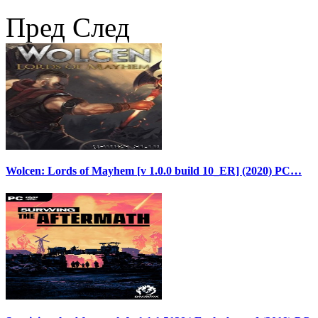
Пред
След
Wolcen: Lords of Mayhem [v 1.0.0 build 10_ER] (2020) PC…