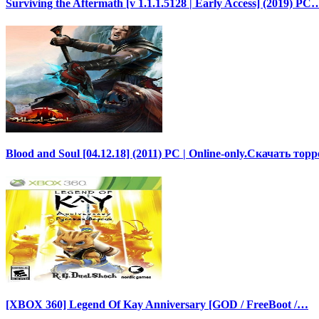
Surviving the Aftermath [v 1.1.1.5128 | Early Access] (2019) PC
Blood and Soul [04.12.18] (2011) PC | Online-only.Скачать тор
[XBOX 360] Legend Of Kay Anniversary [GOD / FreeBoot /…