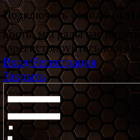
Подключить социальный а
Гость, мы рады вас видет
зарегистрируйтесь или ав
Вход/Регистрация
Закрыть
Логин
Пароль
Запомнить меня