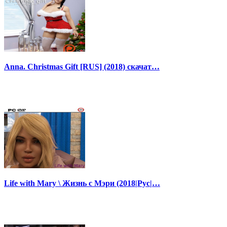
Anna. Christmas Gift [RUS] (2018) скачат…
Life with Mary \ Жизнь с Мэри (2018|Рус|…