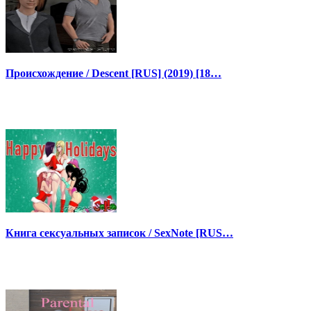
Происхождение / Descent [RUS] (2019) [18…
Книга сексуальных записок / SexNote [RUS…