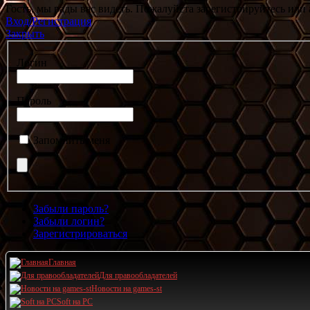
Гость, мы рады вас видеть. Пожалуйста зарегистрируйтесь или 
Вход/Регистрация
Закрыть
Логин
Пароль
Запомнить меня
Забыли пароль?
Забыли логин?
Зарегистрироваться
Главная
Для правообладателей
Новости на games-st
Soft на PC