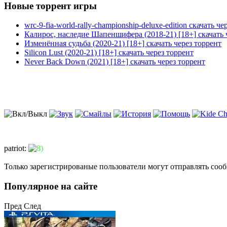
Новые торрент игры
wrc-9-fia-world-rally-championship-deluxe-edition скачать че
Калирос, наследие Шапеншифера (2018-21) [18+] скачать 
Изменённая судьба (2020-21) [18+] скачать через торрент
Silicon Lust (2020-21) [18+] скачать через торрент
Never Back Down (2021) [18+] скачать через торрент
patriot
:
Только зарегистрированые пользователи могут отправлять соо
Популярное на сайте
Пред
След