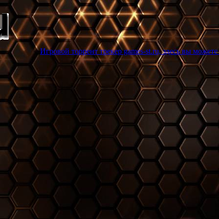
ровой торрент трекер games-st.ru, здесь вы можете скачать торр