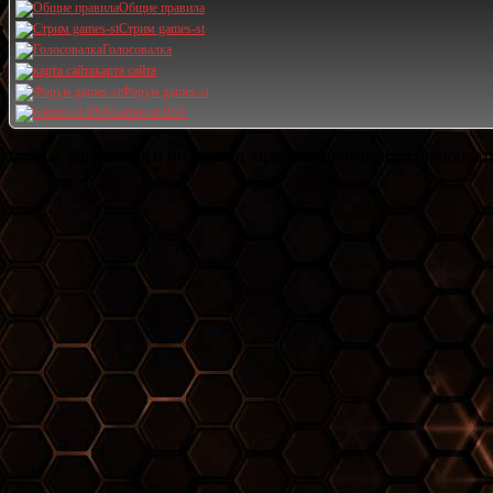
Общие правила
Стрим games-st
Голосовалка
карта сайта
Форум games-st
Games-st RSS
Сейчас один гость и ни одного зарегистрированного пользовате