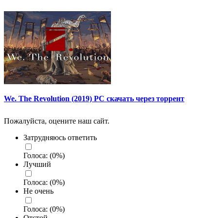
We. The Revolution (2019) PC скачать через торрент
Пожалуйста, оцените наш сайт.
Затрудняюсь ответить
Голоса:
(
0
%)
Лучший
Голоса:
(
0
%)
Не очень
Голоса:
(
0
%)
Отстой