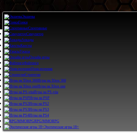
Торрент игры
Экшены
Гонки
Спортивные
Симулятор
Аркады
Квесты
Ужасы
Онлайн игры
Файтинги
Приключения
Стратегии
Игры на Xbox 360
Игры на Xbox one
Игры на PS-vita
Игры на PSP
Игры на PS2
Игры на PS3
Игры на PS4
RPG/MMORPG
Эротические игры 18+