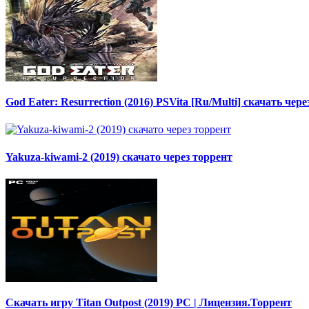
God Eater: Resurrection (2016) PSVita [Ru/Multi] скачать чер
Yakuza-kiwami-2 (2019) скачато через торрент
Скачать игру Titan Outpost (2019) PC | Лицензия.Торрент