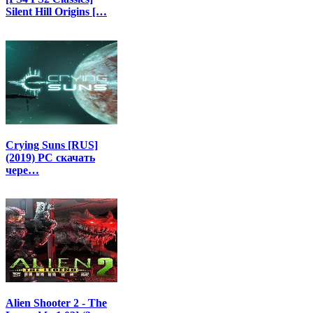
Silent Hill Origins […
Crying Suns [RUS]
(2019) PC скачать
чере…
Alien Shooter 2 - The