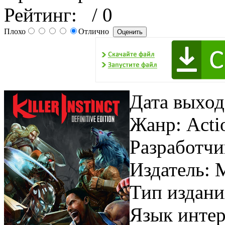
Рейтинг:
/ 0
Плохо
Отлично
Дата выход
Жанр: Actio
Разработчи
Издатель: M
Тип издани
Язык инте