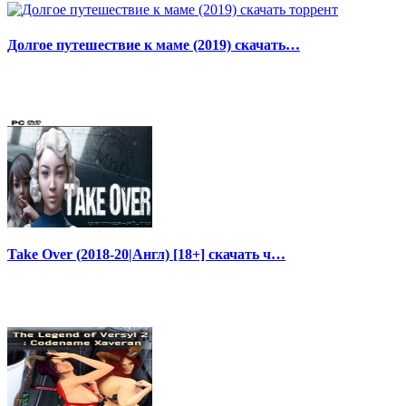
Долгое путешествие к маме (2019) скачать…
Take Over (2018-20|Англ) [18+] скачать ч…