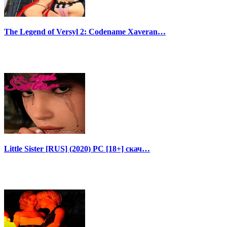
The Legend of Versyl 2: Codename Xaveran…
Little Sister [RUS] (2020) PC [18+] скач…