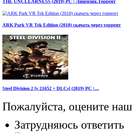
THE UNCLEARNESS (2019) PC | Лицензия.Торрент
ARK Park VR Tek Edition (2018) скачать через торрент
Steel Division 2 [v 21652 + DLCs] (2019) PC |…
Пожалуйста, оцените наш 
Затрудняюсь ответить