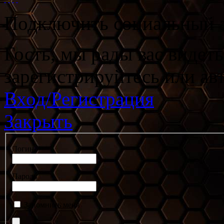
Подключить социальный а
Гость, мы рады вас видет
зарегистрируйтесь или ав
Вход/Регистрация
Закрыть
Логин
Пароль
Запомнить меня