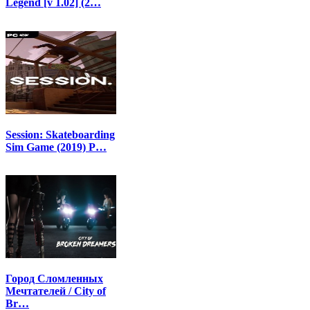
Legend [v 1.02] (2…
Session: Skateboarding
Sim Game (2019) P…
Город Сломленных
Мечтателей / City of
Br…