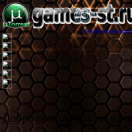
Игровой торрент трекер games-st.ru
Добро пожаловать на game