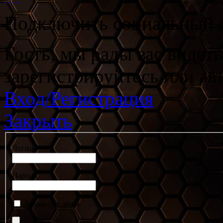
Подключить социальный а
Гость, мы рады вас видет
зарегистрируйтесь или ав
Вход/Регистрация
Закрыть
Логин
Пароль
Запомнить меня