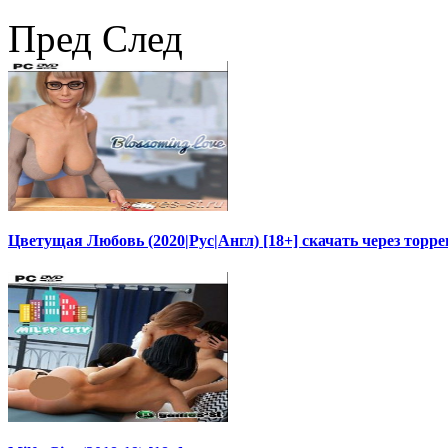
Пред
След
Цветущая Любовь (2020|Рус|Англ) [18+] скачать через торре