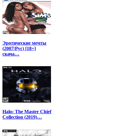
Эротические мечты
(2007|Рус) [18+]
скача…
Halo: The Master Chief
Collection (2019)…