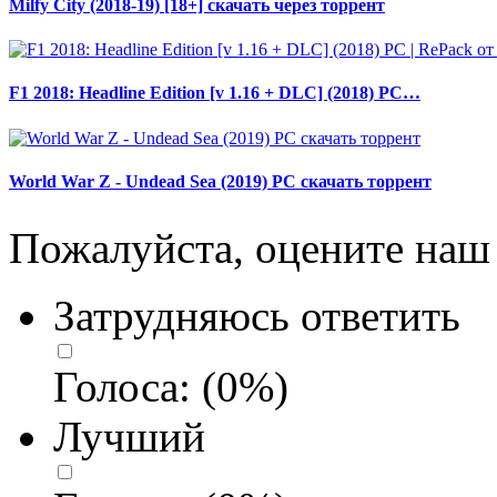
Milfy City (2018-19) [18+] скачать через торрент
F1 2018: Headline Edition [v 1.16 + DLC] (2018) PC…
World War Z - Undead Sea (2019) PC скачать торрент
Пожалуйста, оцените наш 
Затрудняюсь ответить
Голоса:
(
0
%)
Лучший