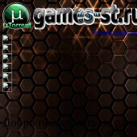
Игровой торрент трекер games-
Добро пожаловать на game