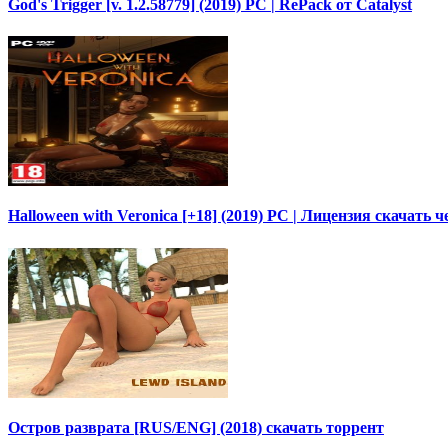
God's Trigger [v. 1.2.58779] (2019) PC | RePack от Catalyst
Halloween with Veronica [+18] (2019) PC | Лицензия скачать 
Остров разврата [RUS/ENG] (2018) скачать торрент