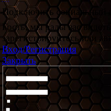
Подключить социальный а
Гость, мы рады вас видет
зарегистрируйтесь или ав
Вход/Регистрация
Закрыть
Логин
Пароль
Запомнить меня