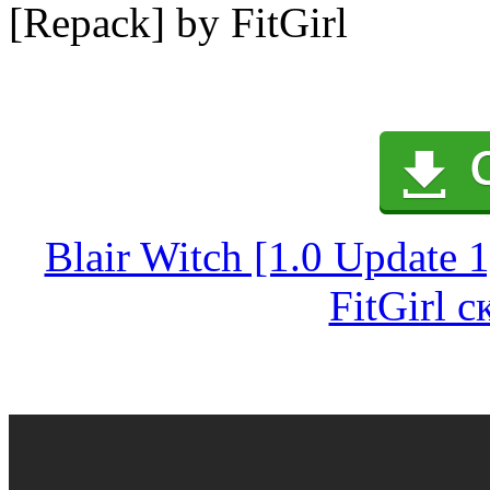
[Repack] by FitGirl
Blair Witch [1.0 Update 
FitGirl 