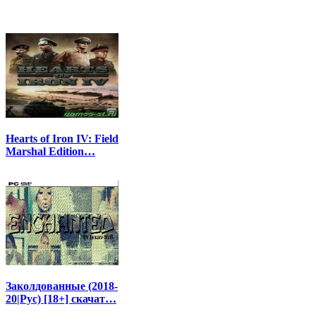
Hearts of Iron IV: Field
Marshal Edition…
Заколдованные (2018-
20|Рус) [18+] скачат…