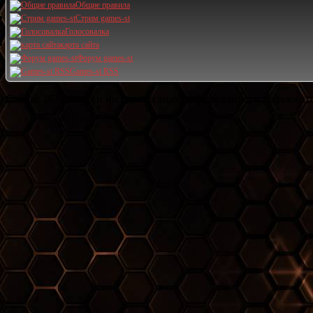
Общие правила
Стрим games-st
Голосовалка
карта сайта
Форум games-st
Games-st RSS
Сейчас 167 гостей и ни одного зарегистрированного пользовате