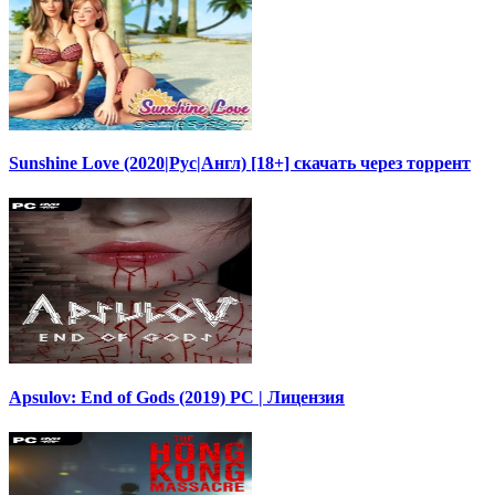
Sunshine Love (2020|Рус|Англ) [18+] скачать через торрент
Apsulov: End of Gods (2019) PC | Лицензия