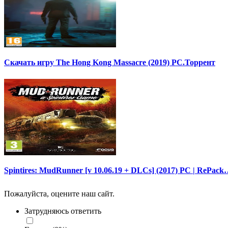
Скачать игру The Hong Kong Massacre (2019) PC.Торрент
Spintires: MudRunner [v 10.06.19 + DLCs] (2017) PC | RePac
Пожалуйста, оцените наш сайт.
Затрудняюсь ответить