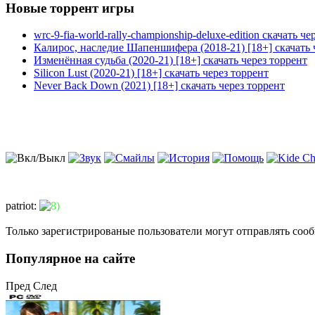
Новые торрент игры
wrc-9-fia-world-rally-championship-deluxe-edition скачать че
Калирос, наследие Шапеншифера (2018-21) [18+] скачать 
Изменённая судьба (2020-21) [18+] скачать через торрент
Silicon Lust (2020-21) [18+] скачать через торрент
Never Back Down (2021) [18+] скачать через торрент
patriot
:
Только зарегистрированые пользователи могут отправлять соо
Популярное на сайте
Пред
След