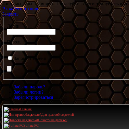
Гость, мы рады вас видеть. Пожалуйста зарегистрируйтесь или 
Вход/Регистрация
Закрыть
Логин
Пароль
Запомнить меня
Забыли пароль?
Забыли логин?
Зарегистрироваться
Главная
Для правообладателей
Новости на games-st
Soft на PC