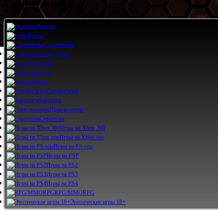
Торрент игры
Экшены
Гонки
Спортивные
Симулятор
Аркады
Квесты
Ужасы
Онлайн игры
Файтинги
Приключения
Стратегии
Игры на Xbox 360
Игры на Xbox one
Игры на PS-vita
Игры на PSP
Игры на PS2
Игры на PS3
Игры на PS4
RPG/MMORPG
Эротические игры 18+