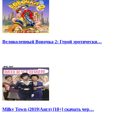
Великолепный Вовочка 2: Герой эротически…
Milky Town (2019|Англ) [18+] скачать чер…