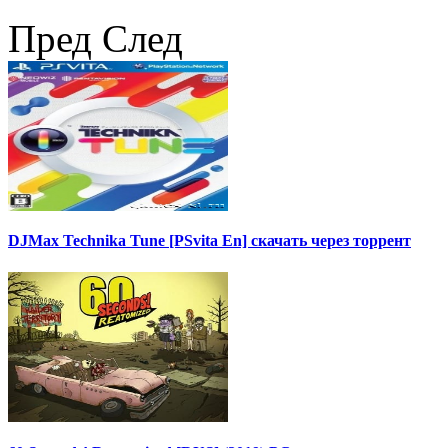
Пред
След
DJMax Technika Tune [PSvita En] скачать через торрент