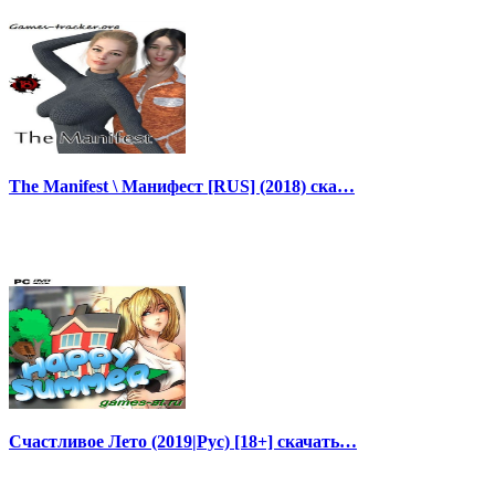
The Manifest \ Манифест [RUS] (2018) ска…
Счастливое Лето (2019|Рус) [18+] скачать…