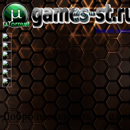
Игровой торрент трекер games
Добро пожаловать на game