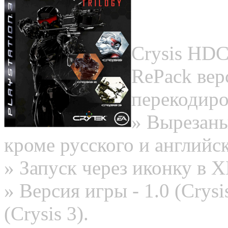
Crysis HDC
RePack вер
перекодир
» Вырезаны
кроме русского и английс
» Запуск через иконку в 
» Версия игры - 1.0 (Crysis
(Crysis 3).