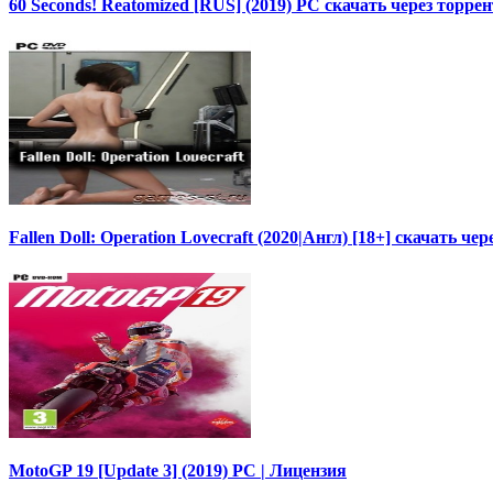
60 Seconds! Reatomized [RUS] (2019) PC скачать через торрен
Fallen Doll: Operation Lovecraft (2020|Англ) [18+] скачать че
MotoGP 19 [Update 3] (2019) PC | Лицензия