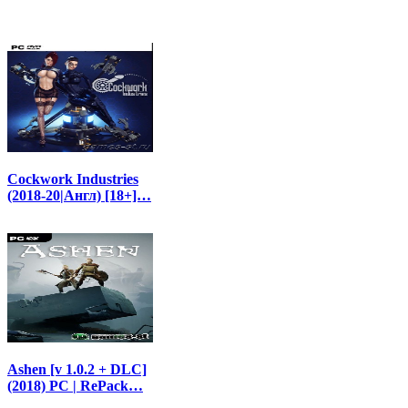
Cockwork Industries
(2018-20|Англ) [18+]…
Ashen [v 1.0.2 + DLC]
(2018) PC | RePack…