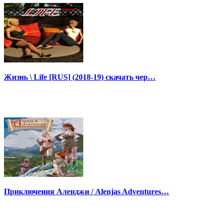
Жизнь \ Life [RUS] (2018-19) скачать чер…
Приключения Аленджи / Alenjas Adventures…