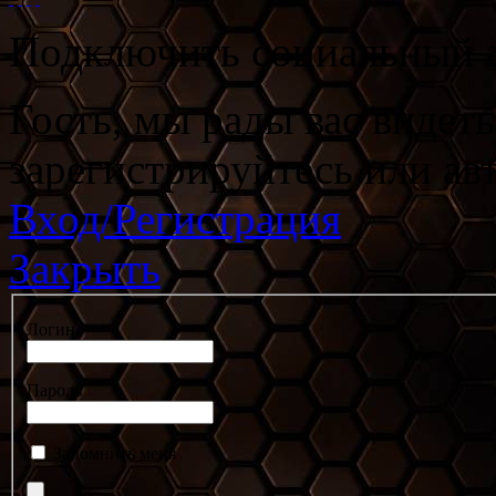
Подключить социальный а
Гость, мы рады вас видет
зарегистрируйтесь или ав
Вход/Регистрация
Закрыть
Логин
Пароль
Запомнить меня