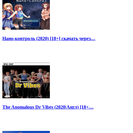
Нано-контроль (2020) [18+] скачать через…
The Anomalous Dr Vibes (2020|Англ) [18+…