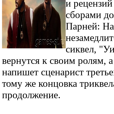
и рецензий
сборами до
Парней: На
незамедлит
сиквел, "У
вернутся к своим ролям, 
напишет сценарист третье
тому же концовка триквел
продолжение.