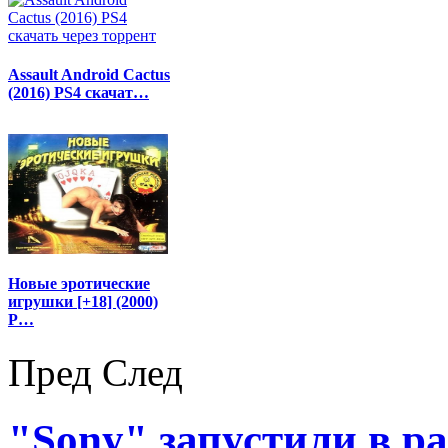
Assault Android Cactus
(2016) PS4 скачат…
Новые эротические
игрушки [+18] (2000)
P…
Пред
След
"Sony" запустили в р