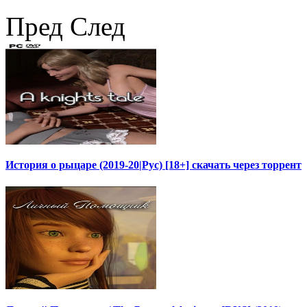
Пред
След
История о рыцаре (2019-20|Рус) [18+] скачать через торрент