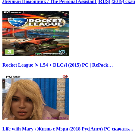
Личный Помощник / The Personal Assistant [RUS] (2019) ска
Rocket League [v 1.54 + DLCs] (2015) PC | RePack…
Life with Mary \ Жизнь с Мэри (2018|Рус|Англ) PC скачать…