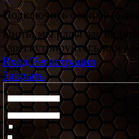
Подключить социальный а
Гость, мы рады вас видет
зарегистрируйтесь или ав
Вход/Регистрация
Закрыть
Логин
Пароль
Запомнить меня