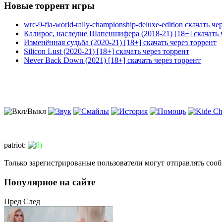
Новые торрент игры
wrc-9-fia-world-rally-championship-deluxe-edition скачать че
Калирос, наследие Шапеншифера (2018-21) [18+] скачать 
Изменённая судьба (2020-21) [18+] скачать через торрент
Silicon Lust (2020-21) [18+] скачать через торрент
Never Back Down (2021) [18+] скачать через торрент
patriot
:
Только зарегистрированые пользователи могут отправлять соо
Популярное на сайте
Пред
След