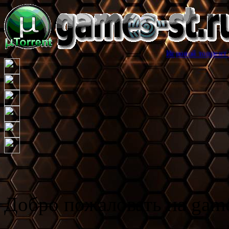
Игровой торрент трекер games-
Добро пожаловать на game