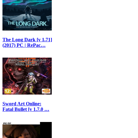
The Long Dark [v 1.71]
(2017) PC | RePac…
Sword Art Online:
Fatal Bullet [v 1.7.0 …