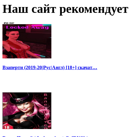
Наш сайт рекомендует
Взаперти (2019-20|Рус|Англ) [18+] скачат…