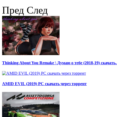
Пред
След
Thinking About You Remake \ Думаю о тебе (2018-19) скачат
AMID EVIL (2019) PC скачать через торрент