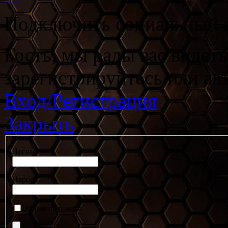
Подключить социальный а
Гость, мы рады вас видет
зарегистрируйтесь или ав
Вход/Регистрация
Закрыть
Логин
Пароль
Запомнить меня