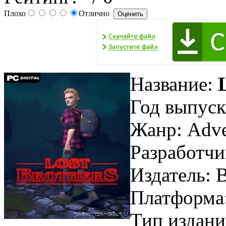
Плохо
Отлично
Название:
Год выпуск
Жанр: Adven
Разработчик
Издатель: B
Платформа
Тип издани