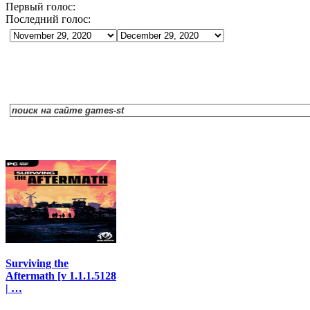
Первый голос:
Последний голос:
Surviving the
Aftermath [v 1.1.1.5128
| …