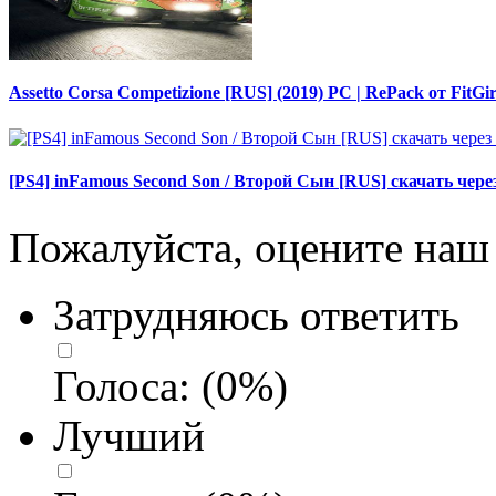
Assetto Corsa Competizione [RUS] (2019) PC | RePack от FitGi
[PS4] inFamous Second Son / Второй Сын [RUS] скачать чер
Пожалуйста, оцените наш 
Затрудняюсь ответить
Голоса:
(
0
%)
Лучший