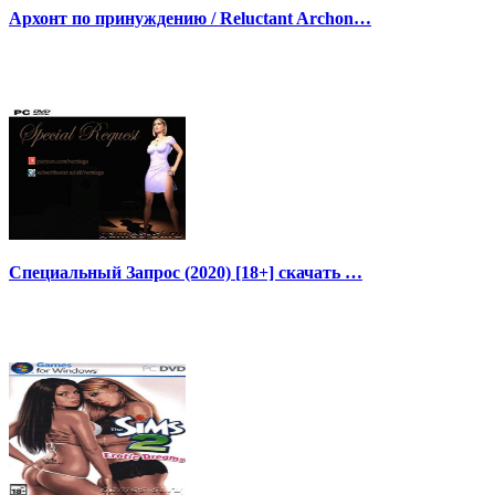
Архонт по принуждению / Reluctant Archon…
Специальный Запрос (2020) [18+] скачать …