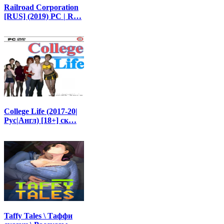
Railroad Corporation
[RUS] (2019) PC | R…
College Life (2017-20|
Рус|Англ) [18+] ск…
Taffy Tales \ Таффи