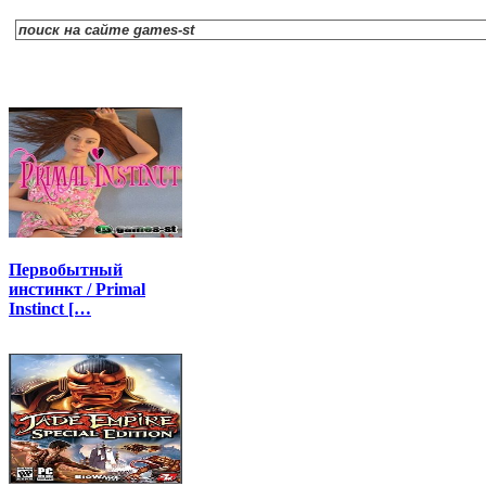
Первобытный
инстинкт / Primal
Instinct […