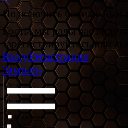
Подключить социальный а
Гость, мы рады вас видет
зарегистрируйтесь или ав
Вход/Регистрация
Закрыть
Логин
Пароль
Запомнить меня