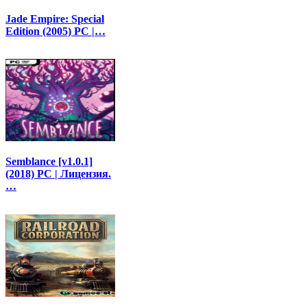
Jade Empire: Special
Edition (2005) PC |…
Semblance [v1.0.1]
(2018) PC | Лицензия.
…