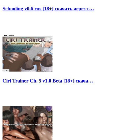
Schooling v0.6 rus [18+] скачать через т…
Ciri Trainer Ch. 5 v1.0 Beta [18+] скача…