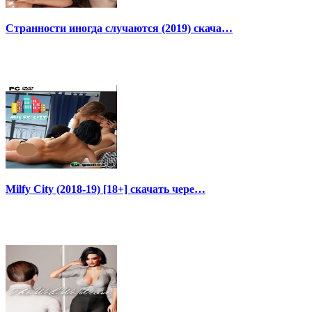
Странности иногда случаются (2019) скача…
Milfy City (2018-19) [18+] скачать чере…