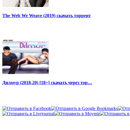
The Web We Weave (2019) скачать торрент
Дилмур (2018-20) [18+] скачать через тор…