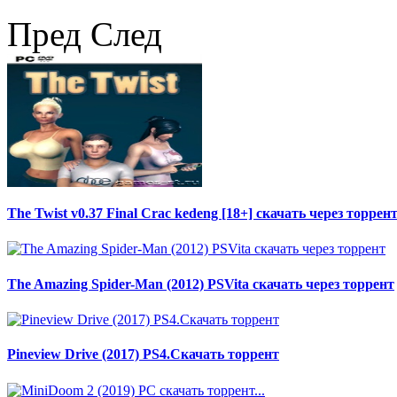
Пред
След
The Twist v0.37 Final Crac kedeng [18+] скачать через торрен
The Amazing Spider-Man (2012) PSVita скачать через торрент
Pineview Drive (2017) PS4.Скачать торрент