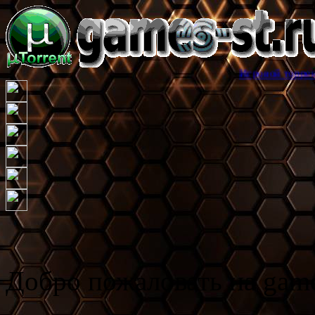
Игровой торрент трекер game
Добро пожаловать на game