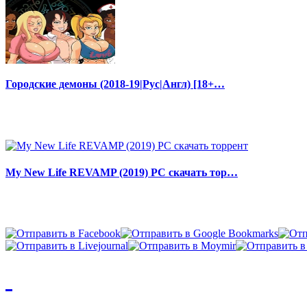
Городские демоны (2018-19|Рус|Англ) [18+…
My New Life REVAMP (2019) PC скачать тор…