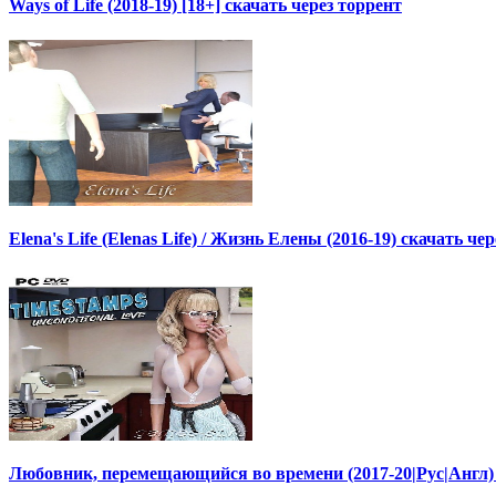
Ways of Life (2018-19) [18+] скачать через торрент
Elena's Life (Elenas Life) / Жизнь Елены (2016-19) скачать че
Любовник, перемещающийся во времени (2017-20|Рус|Англ) [