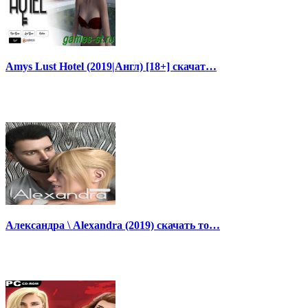
Amys Lust Hotel (2019|Англ) [18+] скачат…
Александра \ Alexandra (2019) скачать то…