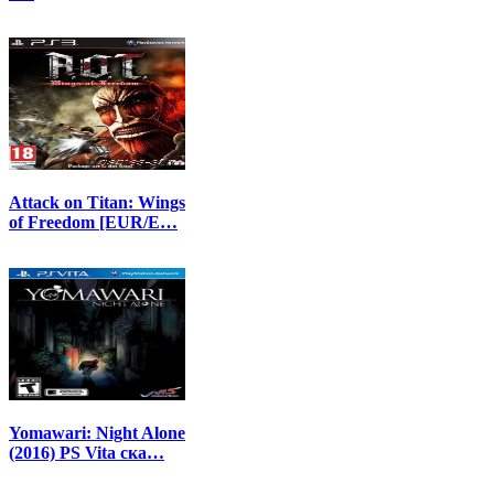
Attack on Titan: Wings
of Freedom [EUR/E…
Yomawari: Night Alone
(2016) PS Vita ска…