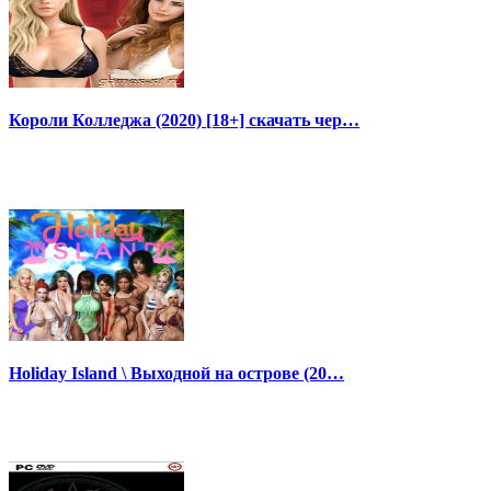
Короли Колледжа (2020) [18+] скачать чер…
Holiday Island \ Выходной на острове (20…