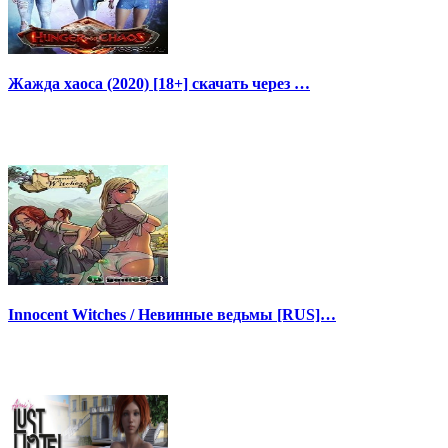
Жажда хаоса (2020) [18+] скачать через …
Innocent Witches / Невинные ведьмы [RUS]…