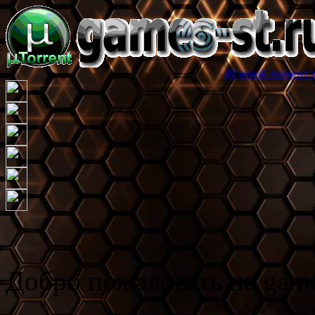
Игровой торрент трекер games-s
Добро пожаловать на game