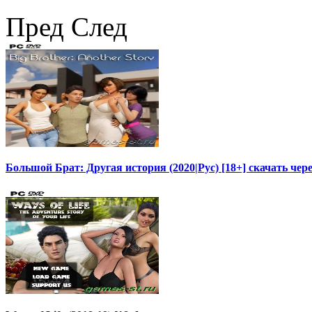
Пред
След
Большой Брат: Другая история (2020|Рус) [18+] скачать чер