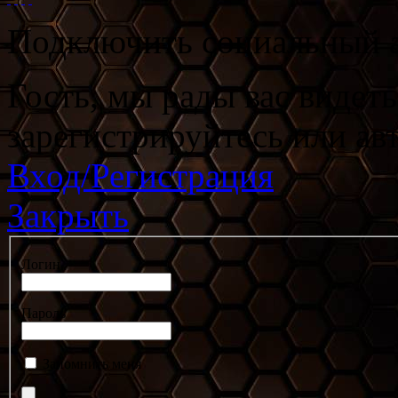
Подключить социальный а
Гость, мы рады вас видет
зарегистрируйтесь или ав
Вход/Регистрация
Закрыть
Логин
Пароль
Запомнить меня