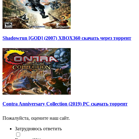
Shadowrun [GOD] (2007) XBOX360 скачать через торрент
Contra Anniversary Collection (2019) PC скачать торрент
Пожалуйста, оцените наш сайт.
Затрудняюсь ответить