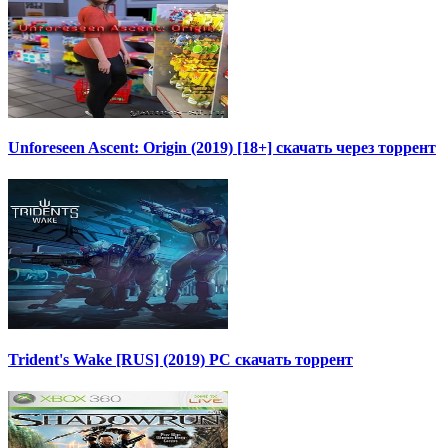
Unforeseen Ascent: Origin (2019) [18+] скачать через торрент
Trident's Wake [RUS] (2019) PC скачать торрент