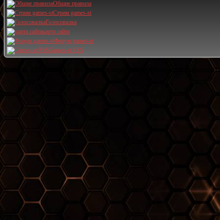
Общие правила
Стрим games-st
Голосовалка
карта сайта
Форум games-st
Games-st RSS
Сейчас 156 гостей и ни одного зарегистрированного пользовате