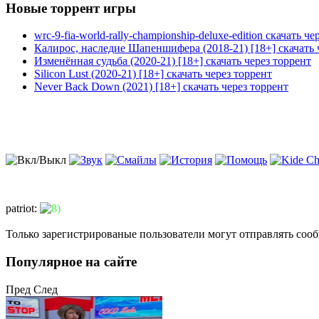
Новые торрент игры
wrc-9-fia-world-rally-championship-deluxe-edition скачать че
Калирос, наследие Шапеншифера (2018-21) [18+] скачать 
Изменённая судьба (2020-21) [18+] скачать через торрент
Silicon Lust (2020-21) [18+] скачать через торрент
Never Back Down (2021) [18+] скачать через торрент
patriot
:
Только зарегистрированые пользователи могут отправлять соо
Популярное на сайте
Пред
След