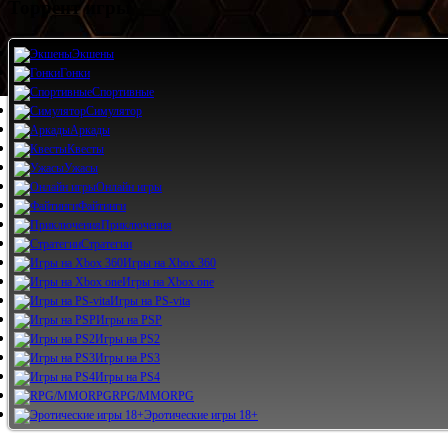
Торрент игры
Экшены
Гонки
Спортивные
Симулятор
Аркады
Квесты
Ужасы
Онлайн игры
Файтинги
Приключения
Стратегии
Игры на Xbox 360
Игры на Xbox one
Игры на PS-vita
Игры на PSP
Игры на PS2
Игры на PS3
Игры на PS4
RPG/MMORPG
Эротические игры 18+