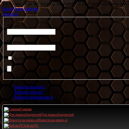
Гость, мы рады вас видеть. Пожалуйста зарегистрируйтесь или 
Вход/Регистрация
Закрыть
Логин
Пароль
Запомнить меня
Забыли пароль?
Забыли логин?
Зарегистрироваться
Главная
Для правообладателей
Новости на games-st
Soft на PC