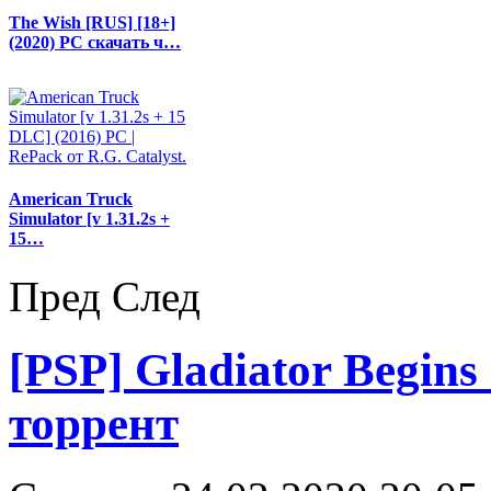
The Wish [RUS] [18+]
(2020) PC скачать ч…
American Truck
Simulator [v 1.31.2s +
15…
Пред
След
[PSP] Gladiator Begins
торрент