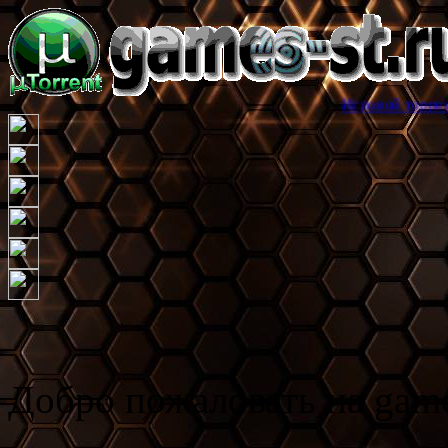
Игровой торрент трекер game
Добро пожаловать на game