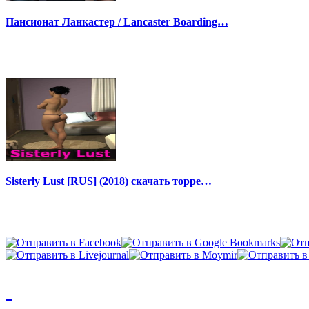
Пансионат Ланкастер / Lancaster Boarding…
Sisterly Lust [RUS] (2018) скачать торре…