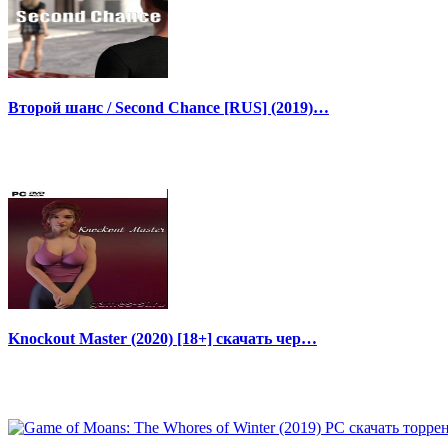
Второй шанс / Second Chance [RUS] (2019)…
Knockout Master (2020) [18+] скачать чер…