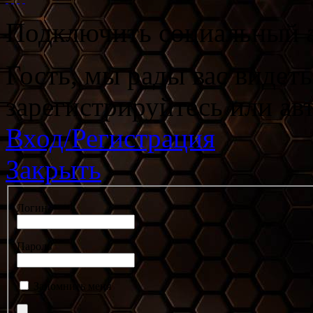
Подключить социальный а
Гость, мы рады вас видет
зарегистрируйтесь или ав
Вход/Регистрация
Закрыть
Логин
Пароль
Запомнить меня