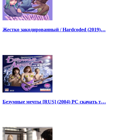
Жестко закодированный / Hardcoded (2019)…
Безумные мечты [RUS] (2004) PC скачать т…