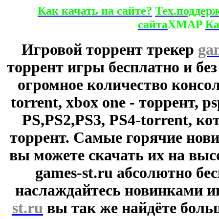
Как качать на сайте?
Тех.поддер
сайта
XMAP
Ка
Игровой торрент трекер
ga
торрент игры бесплатно и без
огромное количество консол
torrent, xbox one - торрент, p
PS,PS2,PS3, PS4-torrent, к
торрент. Самые горячие нови
вы можете скачать их на выс
games-st.ru абсолютно бе
наслаждайтесь новинками и
st.ru
вы так же найдёте боль