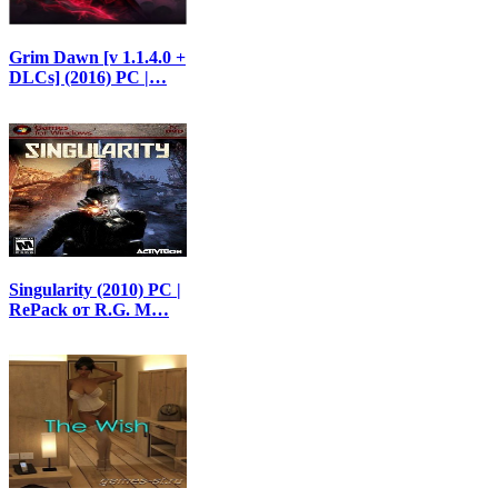
Grim Dawn [v 1.1.4.0 +
DLCs] (2016) PC |…
Singularity (2010) PC |
RePack от R.G. М…