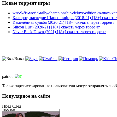
Новые торрент игры
wrc-9-fia-world-rally-championship-deluxe-edition скачать че
Калирос, наследие Шапеншифера (2018-21) [18+] скачать 
Изменённая судьба (2020-21) [18+] скачать через торрент
Silicon Lust (2020-21) [18+] скачать через торрент
Never Back Down (2021) [18+] скачать через торрент
patriot
:
Только зарегистрированые пользователи могут отправлять соо
Популярное на сайте
Пред
След