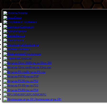
Торрент игры
Экшены
Гонки
Спортивные
Симулятор
Аркады
Квесты
Ужасы
Онлайн игры
Файтинги
Приключения
Стратегии
Игры на Xbox 360
Игры на Xbox one
Игры на PS-vita
Игры на PSP
Игры на PS2
Игры на PS3
Игры на PS4
RPG/MMORPG
Эротические игры 18+