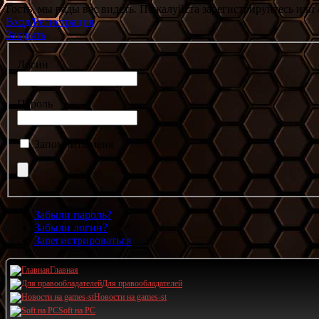
Гость, мы рады вас видеть. Пожалуйста зарегистрируйтесь или 
Вход/Регистрация
Закрыть
Логин
Пароль
Запомнить меня
Забыли пароль?
Забыли логин?
Зарегистрироваться
Главная
Для правообладателей
Новости на games-st
Soft на PC