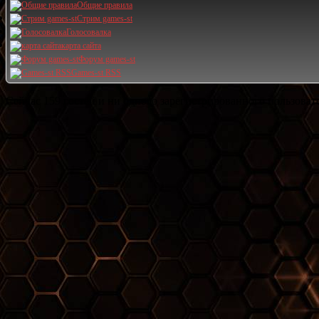
Общие правила
Стрим games-st
Голосовалка
карта сайта
Форум games-st
Games-st RSS
Сейчас 159 гостей и ни одного зарегистрированного пользовате