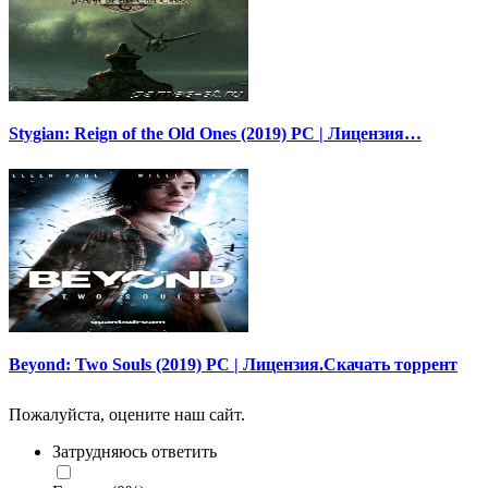
Stygian: Reign of the Old Ones (2019) PC | Лицензия…
Beyond: Two Souls (2019) PC | Лицензия.Скачать торрент
Пожалуйста, оцените наш сайт.
Затрудняюсь ответить