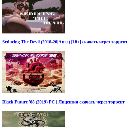
Seducing The Devil (2018-20|Англ) [18+] скачать через торрен
Black Future '88 (2019) PC | Лицензия скачать через торрент