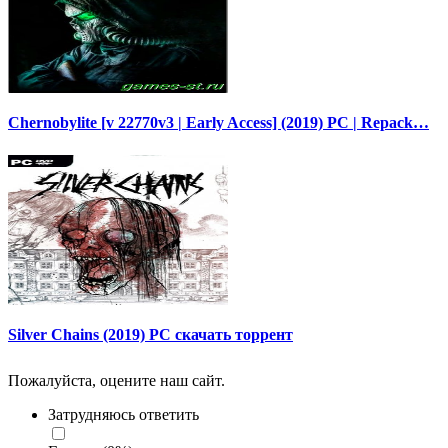
Chernobylite [v 22770v3 | Early Access] (2019) PC | Repack…
Silver Chains (2019) PC скачать торрент
Пожалуйста, оцените наш сайт.
Затрудняюсь ответить