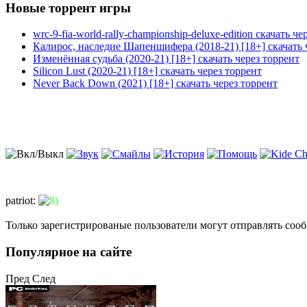
Новые торрент игры
wrc-9-fia-world-rally-championship-deluxe-edition скачать че
Калирос, наследие Шапеншифера (2018-21) [18+] скачать 
Изменённая судьба (2020-21) [18+] скачать через торрент
Silicon Lust (2020-21) [18+] скачать через торрент
Never Back Down (2021) [18+] скачать через торрент
patriot
:
Только зарегистрированые пользователи могут отправлять соо
Популярное на сайте
Пред
След