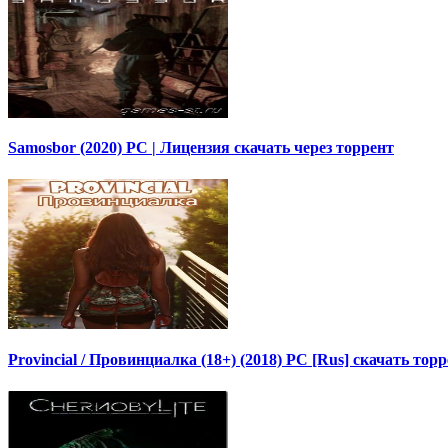
Samosbor (2020) PC | Лицензия скачать через торрент
Provincial / Провинциалка (18+) (2018) PC [Rus] скачать тор