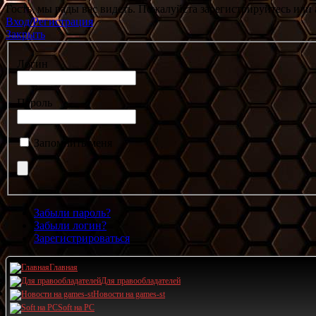
Гость, мы рады вас видеть. Пожалуйста зарегистрируйтесь или 
Вход/Регистрация
Закрыть
Логин
Пароль
Запомнить меня
Забыли пароль?
Забыли логин?
Зарегистрироваться
Главная
Для правообладателей
Новости на games-st
Soft на PC