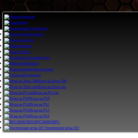
Торрент игры
Экшены
Гонки
Спортивные
Симулятор
Аркады
Квесты
Ужасы
Онлайн игры
Файтинги
Приключения
Стратегии
Игры на Xbox 360
Игры на Xbox one
Игры на PS-vita
Игры на PSP
Игры на PS2
Игры на PS3
Игры на PS4
RPG/MMORPG
Эротические игры 18+