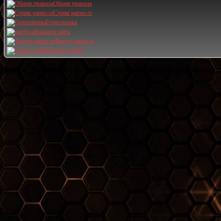
Общие правила
Стрим games-st
Голосовалка
карта сайта
Форум games-st
Games-st RSS
Сейчас 252 гостей и ни одного зарегистрированного пользовате