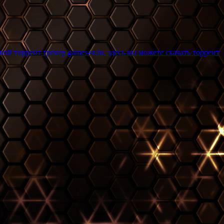
кер games-st.ru, здесь вы можете скачать торрент игры бесплатн