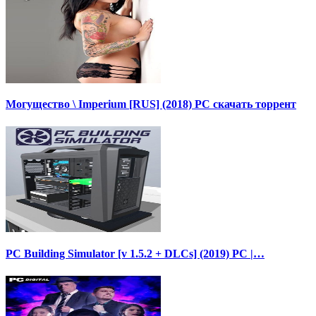
Могущество \ Imperium [RUS] (2018) PC скачать торрент
PC Building Simulator [v 1.5.2 + DLCs] (2019) PC |…