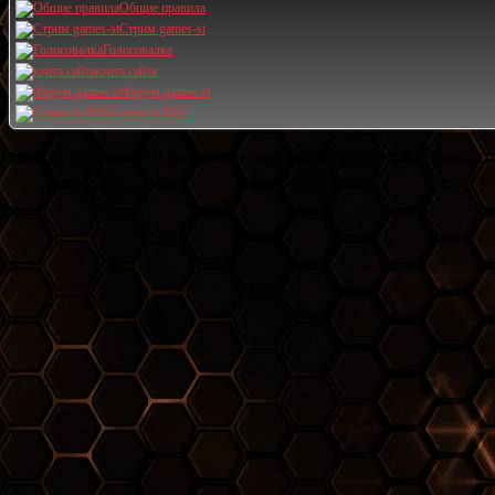
Общие правила
Стрим games-st
Голосовалка
карта сайта
Форум games-st
Games-st RSS
Сейчас 355 гостей и ни одного зарегистрированного пользовате