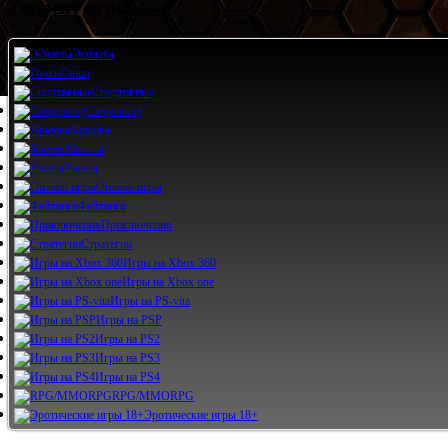
Торрент игры
Экшены
Гонки
Спортивные
Симулятор
Аркады
Квесты
Ужасы
Онлайн игры
Файтинги
Приключения
Стратегии
Игры на Xbox 360
Игры на Xbox one
Игры на PS-vita
Игры на PSP
Игры на PS2
Игры на PS3
Игры на PS4
RPG/MMORPG
Эротические игры 18+