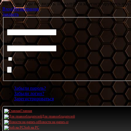
Гость, мы рады вас видеть. Пожалуйста зарегистрируйтесь или 
Вход/Регистрация
Закрыть
Логин
Пароль
Запомнить меня
Забыли пароль?
Забыли логин?
Зарегистрироваться
Главная
Для правообладателей
Новости на games-st
Soft на PC