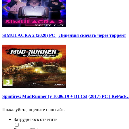
SIMULACRA 2 (2020) PC | Лицензия скачать через торрент
Spintires: MudRunner [v 10.06.19 + DLCs] (2017) PC | RePac
Пожалуйста, оцените наш сайт.
Затрудняюсь ответить