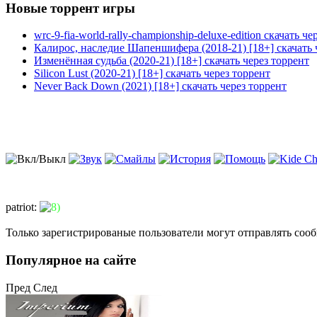
Новые торрент игры
wrc-9-fia-world-rally-championship-deluxe-edition скачать че
Калирос, наследие Шапеншифера (2018-21) [18+] скачать 
Изменённая судьба (2020-21) [18+] скачать через торрент
Silicon Lust (2020-21) [18+] скачать через торрент
Never Back Down (2021) [18+] скачать через торрент
patriot
:
Только зарегистрированые пользователи могут отправлять соо
Популярное на сайте
Пред
След