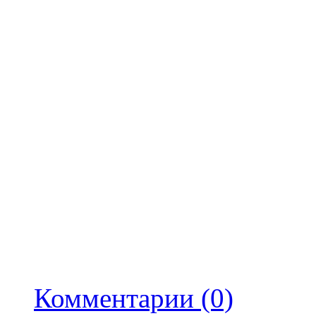
"Preferences";
в открывшемся окне "Prefe
"General";
напротив надписи "Langua
для применения изменений
перезапустить uTorrent.
Комментарии (0)