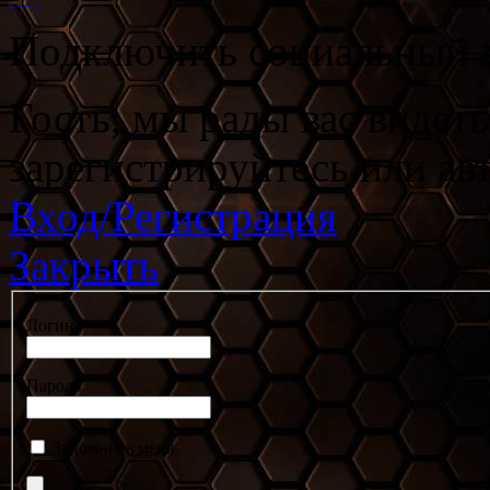
Подключить социальный а
Гость, мы рады вас видет
зарегистрируйтесь или ав
Вход/Регистрация
Закрыть
Логин
Пароль
Запомнить меня