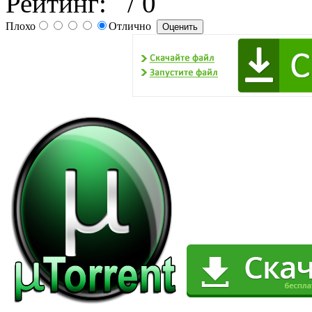
Рейтинг:
/ 0
Плохо
Отлично
uTorrent (
первых и п
мире, ну и