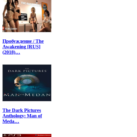
Пробуждение / The
Awakening [RUS]
(2018)…
The Dark Pictures
Anthology: Man of
Meda…