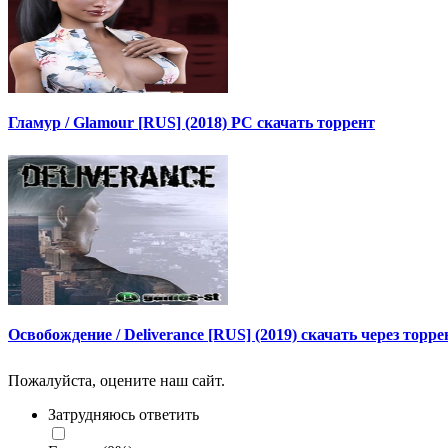
Гламур / Glamour [RUS] (2018) PC скачать торрент
Освобождение / Deliverance [RUS] (2019) скачать через торре
Пожалуйста, оцените наш сайт.
Затрудняюсь ответить