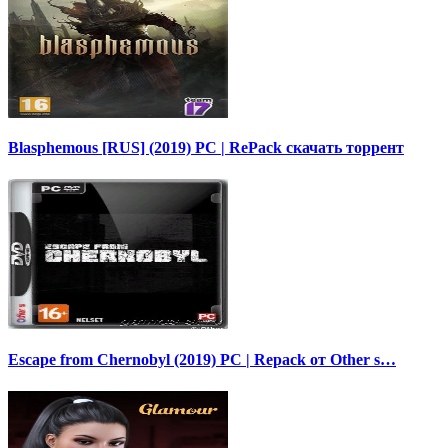
Blasphemous [RUS] (2019) PC | RePack скачать торрент
Escape from Chernobyl (2019) PC | Repack от Other s…