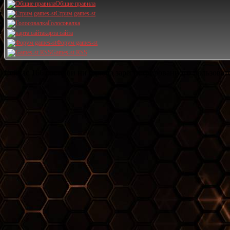
Общие правила
Стрим games-st
Голосовалка
карта сайта
Форум games-st
Games-st RSS
Сейчас 166 гостей и ни одного зарегистрированного пользовате