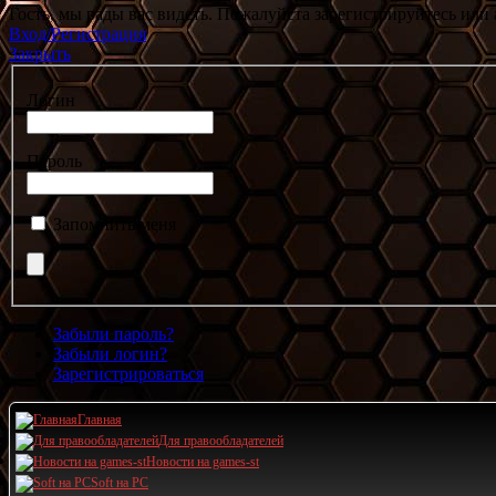
Гость, мы рады вас видеть. Пожалуйста зарегистрируйтесь или 
Вход/Регистрация
Закрыть
Логин
Пароль
Запомнить меня
Забыли пароль?
Забыли логин?
Зарегистрироваться
Главная
Для правообладателей
Новости на games-st
Soft на PC