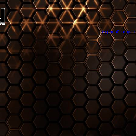
Игровой торрент трекер games-s