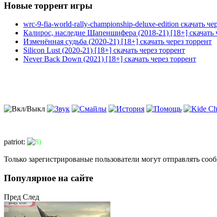
Новые торрент игры
wrc-9-fia-world-rally-championship-deluxe-edition скачать че
Калирос, наследие Шапеншифера (2018-21) [18+] скачать 
Изменённая судьба (2020-21) [18+] скачать через торрент
Silicon Lust (2020-21) [18+] скачать через торрент
Never Back Down (2021) [18+] скачать через торрент
patriot
:
Только зарегистрированые пользователи могут отправлять соо
Популярное на сайте
Пред
След