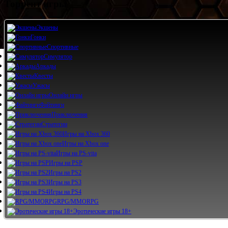
Торрент игры
Экшены
Гонки
Спортивные
Симулятор
Аркады
Квесты
Ужасы
Онлайн игры
Файтинги
Приключения
Стратегии
Игры на Xbox 360
Игры на Xbox one
Игры на PS-vita
Игры на PSP
Игры на PS2
Игры на PS3
Игры на PS4
RPG/MMORPG
Эротические игры 18+