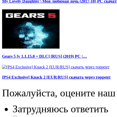
My Lovely Daughter \ Моя любимая дочь (2017-18) PC скача
Gears 5 [v 1.1.15.0 + DLC] [RUS] (2019) PC |…
[PS4 Exclusive] Knack 2 [EUR/RUS] скачать через торрент
Пожалуйста, оцените наш 
Затрудняюсь ответить