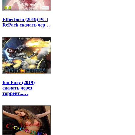
Etherborn (2019) PC |
RePack скачать чер…
Ion Fury (2019)
скачать через
торрент...…