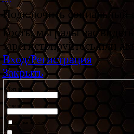
Подключить социальный а
Гость, мы рады вас видет
зарегистрируйтесь или ав
Вход/Регистрация
Закрыть
Логин
Пароль
Запомнить меня