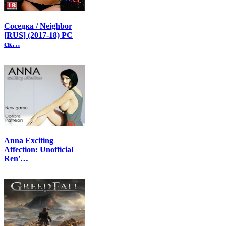
Соседка / Neighbor
[RUS] (2017-18) PC
ск…
Anna Exciting
Affection: Unofficial
Ren'…