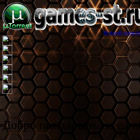
Игровой торрент трекер games-
Добро пожаловать на game