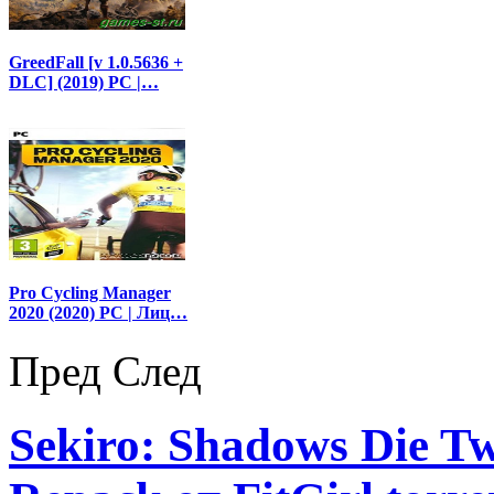
GreedFall [v 1.0.5636 +
DLC] (2019) PC |…
Pro Cycling Manager
2020 (2020) PC | Лиц…
Пред
След
Sekiro: Shadows Die Twi