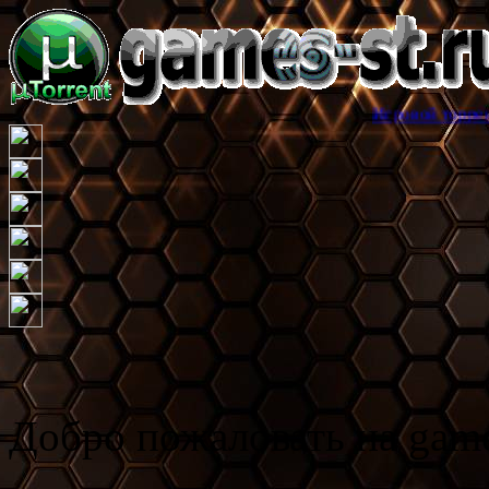
Игровой торрент трекер game
Добро пожаловать на game