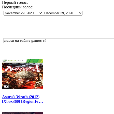
Первый голос:
Последний голос:
Asura's Wrath (2012)
[Xbox360] [RegionFr…