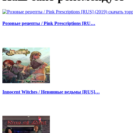
Розовые рецепты / Pink Prescriptions [RU…
Innocent Witches / Невинные ведьмы [RUS]…