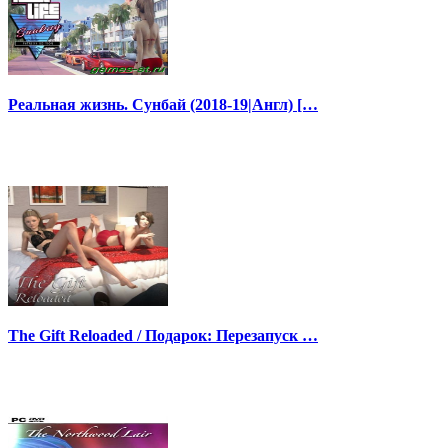
Реальная жизнь. Сунбай (2018-19|Англ) […
The Gift Reloaded / Подарок: Перезапуск …