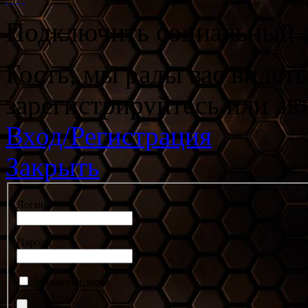
Подключить социальный а
Гость, мы рады вас видет
зарегистрируйтесь или ав
Вход/Регистрация
Закрыть
Логин
Пароль
Запомнить меня