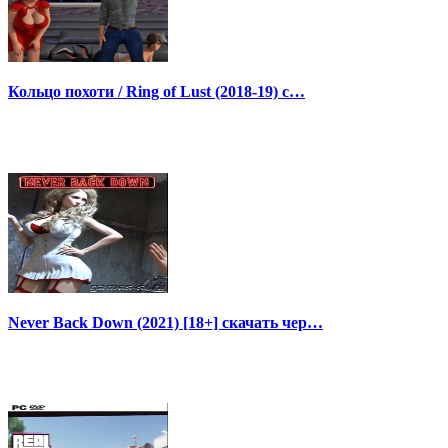
Кольцо похоти / Ring of Lust (2018-19) с…
Never Back Down (2021) [18+] скачать чер…