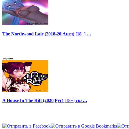
The Northwood Lair (2018-20|Англ) [18+] …
A House In The Rift (2020|Рус) [18+] ска…