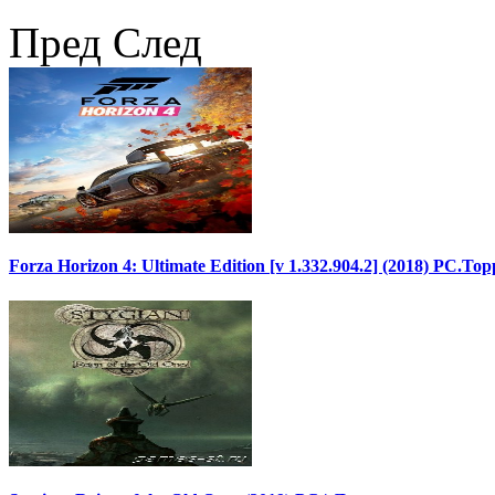
Пред
След
Forza Horizon 4: Ultimate Edition [v 1.332.904.2] (2018) PC.То