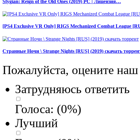
Stygian: Reign of the Old Ones (2019) PC | Лицензия…
[PS4 Exclusive VR Only] RIGS Mechanized Combat League [R
Странные Ночи \ Strange Nights [RUS] (2019) скачать торрен
Пожалуйста, оцените наш 
Затрудняюсь ответить
Голоса:
(
0
%)
Лучший