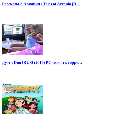
Рассказы о Аркании / Tales of Arcania [R…
Дуэт \ Duo [RUS] (2019) PC скачать торре…