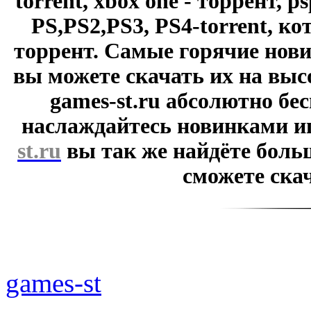
torrent, xbox one - торрент, p
PS,PS2,PS3, PS4-torrent, к
торрент. Самые горячие нови
вы можете скачать их на выс
games-st.ru абсолютно бе
наслаждайтесь новинками и
st.ru
вы так же найдёте боль
сможете скач
games-st