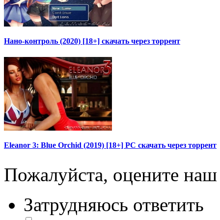
Нано-контроль (2020) [18+] скачать через торрент
Eleanor 3: Blue Orchid (2019) [18+] PC скачать через торрент
Пожалуйста, оцените наш 
Затрудняюсь ответить