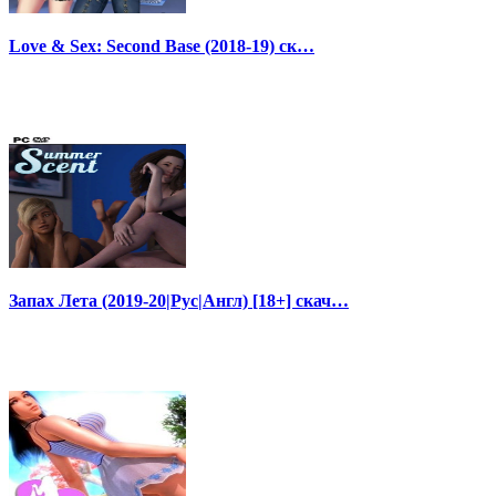
Love & Sex: Second Base (2018-19) ск…
Запах Лета (2019-20|Рус|Англ) [18+] скач…