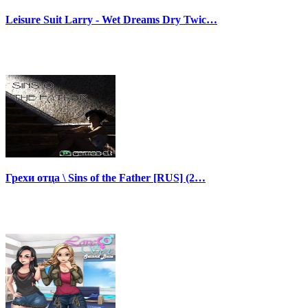
Leisure Suit Larry - Wet Dreams Dry Twic…
Грехи отца \ Sins of the Father [RUS] (2…