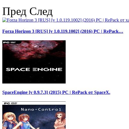
Пред
След
Forza Horizon 3 [RUS] [v 1.0.119.1002] (2016) PC | RePack…
SpaceEngine [v 0.9.7.3] (2015) PC | RePack от SpaceX.