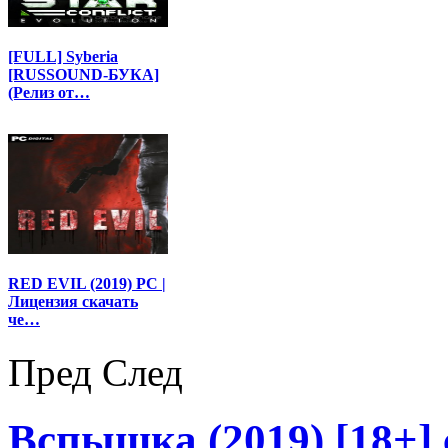
[FULL] Syberia
[RUSSOUND-БУКА]
(Релиз от…
RED EVIL (2019) PC |
Лицензия скачать
че…
Пред
След
Вспышка (2019) [18+] 