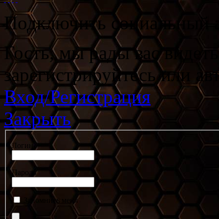
Подключить социальный а
Гость, мы рады вас видет
зарегистрируйтесь или ав
Вход/Регистрация
Закрыть
Логин
Пароль
Запомнить меня