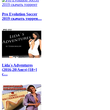
Pro Evolution Soccer
2019 скачать торрен…
Lida`s Adventures
(2016-20|Англ) [18+]
с…