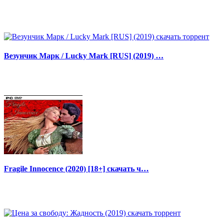
Везунчик Марк / Lucky Mark [RUS] (2019) …
Fragile Innocence (2020) [18+] скачать ч…