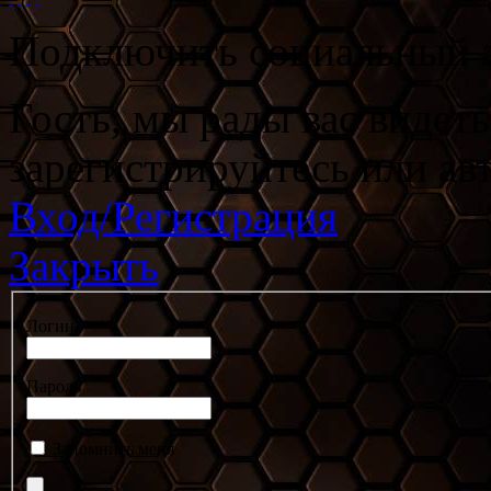
Подключить социальный а
Гость, мы рады вас видет
зарегистрируйтесь или ав
Вход/Регистрация
Закрыть
Логин
Пароль
Запомнить меня