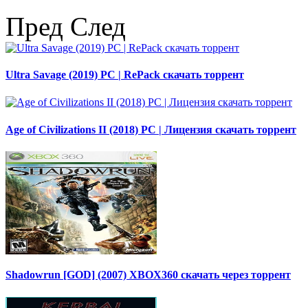
Пред
След
Ultra Savage (2019) PC | RePack скачать торрент
Age of Civilizations II (2018) PC | Лицензия скачать торрент
Shadowrun [GOD] (2007) XBOX360 скачать через торрент