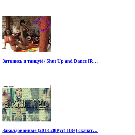
Заткнись и танцуй / Shut Up and Dance [R…
Заколдованные (2018-20|Рус) [18+] скачат…