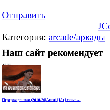
Отправить
JC
Категория:
arcade/аркады
Наш сайт рекомендует
Перерожденная (2018-20|Англ) [18+] скача…