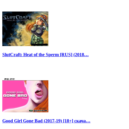
SlutCraft: Heat of the Sperm [RUS] (2018…
Good Girl Gone Bad (2017-19) [18+] скача…