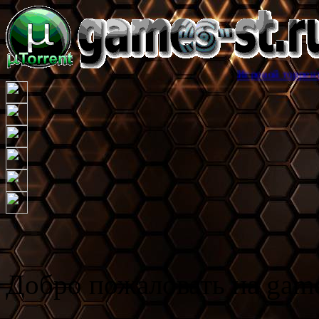
Игровой торрент трекер games
Добро пожаловать на game