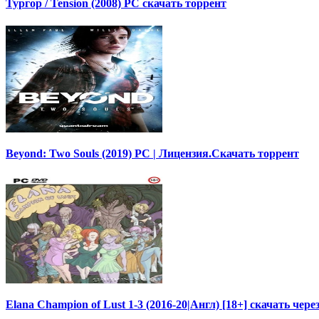
Тургор / Tension (2008) PC скачать торрент
Beyond: Two Souls (2019) PC | Лицензия.Скачать торрент
Elana Champion of Lust 1-3 (2016-20|Англ) [18+] скачать чере