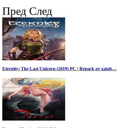
Пред
След
Eternity: The Last Unicorn (2019) PC | Repack от xatab…