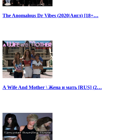
The Anomalous Dr Vibes (2020|Англ) [18+…
A Wife And Mother \ Жена и мать [RUS] (2…