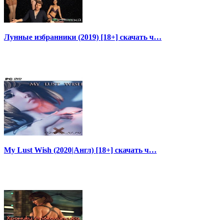
Лунные избранники (2019) [18+] скачать ч…
My Lust Wish (2020|Англ) [18+] скачать ч…