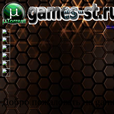
Игровой торрент т
Добро пожаловать на game