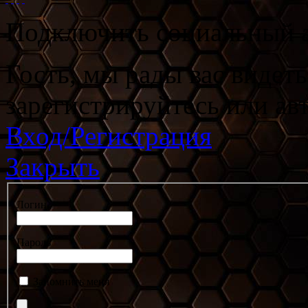
Подключить социальный а
Гость, мы рады вас видет
зарегистрируйтесь или ав
Вход/Регистрация
Закрыть
Логин
Пароль
Запомнить меня