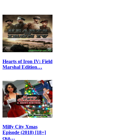
Hearts of Iron IV: Field
Marshal Edition…
Milfy City Xmas
Episode (2018) [18+]
ска…