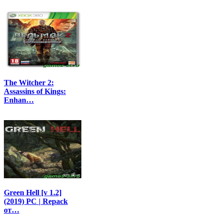
The Witcher 2:
Assassins of Kings:
Enhan…
Green Hell [v 1.2]
(2019) PC | Repack
от…