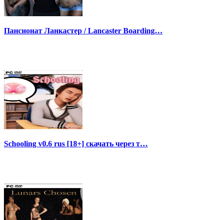
Пансионат Ланкастер / Lancaster Boarding…
Schooling v0.6 rus [18+] скачать через т…