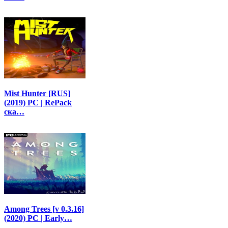
Mist Hunter [RUS]
(2019) PC | RePack
ска…
Among Trees [v 0.3.16]
(2020) PC | Early…