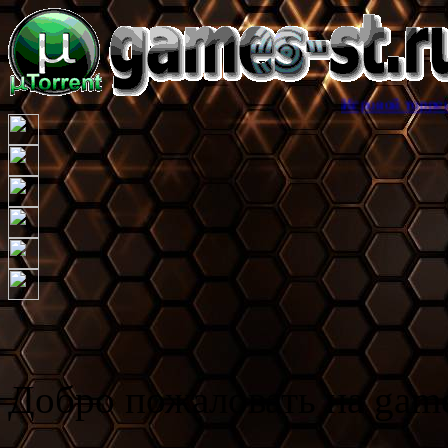
Игровой торрент трекер game
Добро пожаловать на game