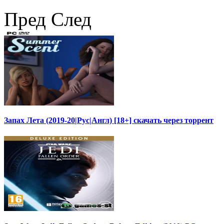
Пред
След
Запах Лета (2019-20|Рус|Англ) [18+] скачать через торрент