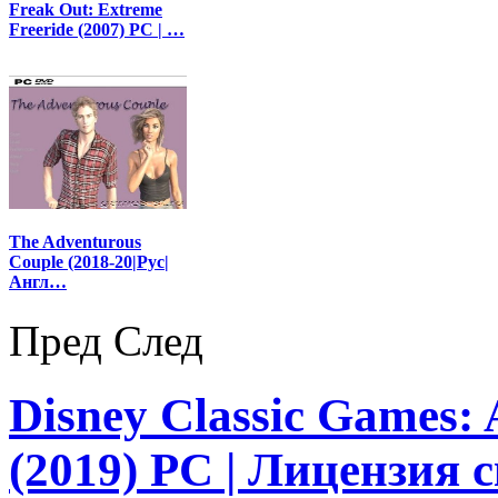
Freak Out: Extreme
Freeride (2007) PC | …
The Adventurous
Couple (2018-20|Рус|
Англ…
Пред
След
Disney Classic Games: 
(2019) PC | Лицензия 