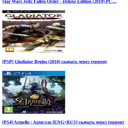
Star Wars Jedi: Fallen Order - Deluxe Edition (2019) PC…
[PSP] Gladiator Begins (2010) скачать через торрент
[PS4] Armello | Армелло [ENG+RUS] скачать через торрент