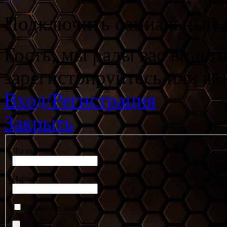
Подключить социальный а
Гость, мы рады вас видет
зарегистрируйтесь или ав
Вход/Регистрация
Закрыть
Логин
Пароль
Запомнить меня