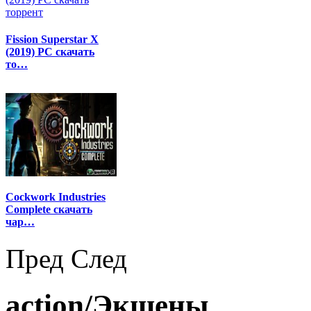
Fission Superstar X
(2019) PC скачать
то…
Cockwork Industries
Complete скачать
чар…
Пред
След
action/Экшены