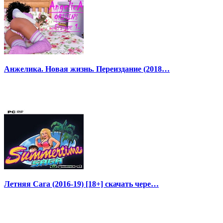
Анжелика. Новая жизнь. Переиздание (2018…
Летняя Сага (2016-19) [18+] скачать чере…