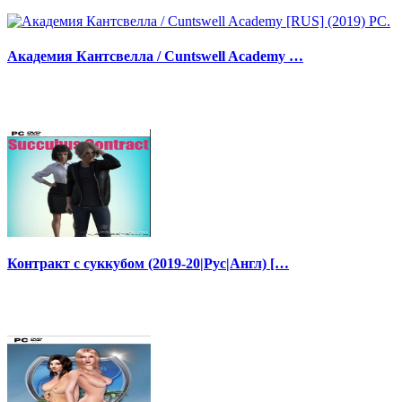
Академия Кантсвелла / Cuntswell Academy …
Контракт с суккубом (2019-20|Рус|Англ) […