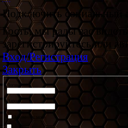
Подключить социальный а
Гость, мы рады вас видет
зарегистрируйтесь или ав
Вход/Регистрация
Закрыть
Логин
Пароль
Запомнить меня