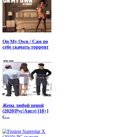
On My Own / Сам по
себе скачать торрент
Жена любой ценой
(2020|Рус|Англ) [18+]
с…