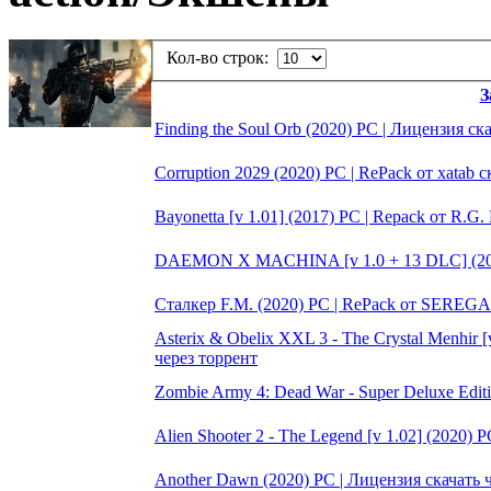
Кол-во строк:
З
Finding the Soul Orb (2020) PC | Лицензия ск
Corruption 2029 (2020) PC | RePack от xatab 
Bayonetta [v 1.01] (2017) PC | Repack от R.G
DAEMON X MACHINA [v 1.0 + 13 DLC] (2020
Сталкер F.M. (2020) PC | RePack от SEREGA
Asterix & Obelix XXL 3 - The Crystal Menhir [
через торрент
Zombie Army 4: Dead War - Super Deluxe Edit
Alien Shooter 2 - The Legend [v 1.02] (2020) 
Another Dawn (2020) PC | Лицензия скачать 