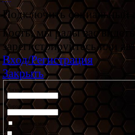
Подключить социальный а
Гость, мы рады вас видет
зарегистрируйтесь или ав
Вход/Регистрация
Закрыть
Логин
Пароль
Запомнить меня