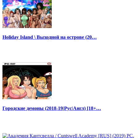
Holiday Island \ Выходной на острове (20…
Городские демоны (2018-19|Рус|Англ) [18+…