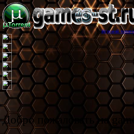
Игровой торрент трекер games
Добро пожаловать на game