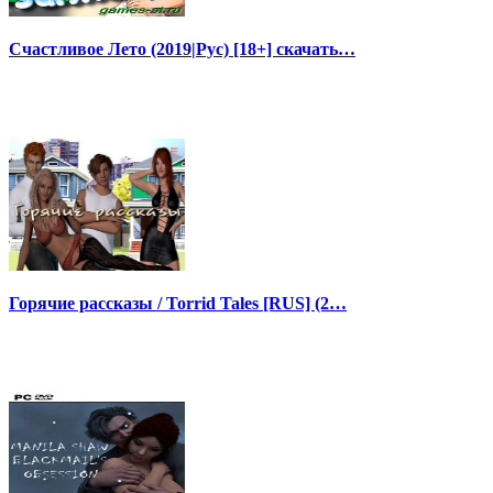
Счастливое Лето (2019|Рус) [18+] скачать…
Горячие рассказы / Torrid Tales [RUS] (2…