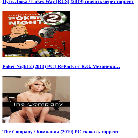
Путь Люка / Lukes Way [RUS] (2019) скачать через торрент
Poker Night 2 (2013) PC | RePack от R.G. Механики…
The Company \ Компания (2019) PC скачать торрент