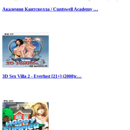
Академия Кантсвелла / Cuntswell Academy …
3D Sex Villa 2 - Everlust [21+] (2008)с…