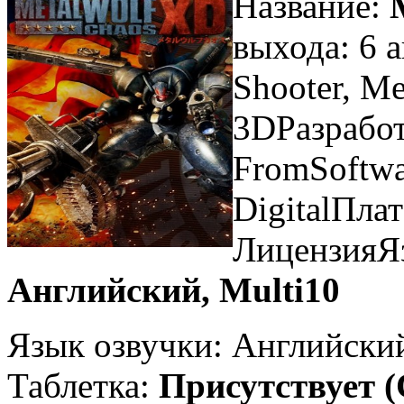
Название:
выхода: 6 
Shooter, Me
3DРазработ
FromSoftwa
DigitalПла
ЛицензияЯ
Английский, Multi10
Язык озвучки: Английски
Таблетка:
Присутствует 