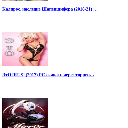
Калирос, наследие Шапеншифера (2018-21) …
ЭтО [RUS] (2017) PC скачать через торрен…