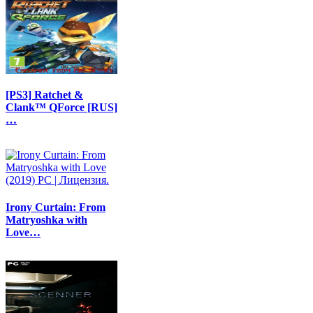
[PS3] Ratchet &
Clank™ QForce [RUS]
…
Irony Curtain: From
Matryoshka with
Love…