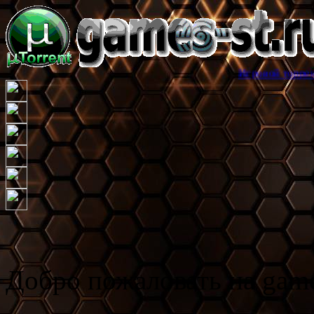
Игровой торрент трекер game
Добро пожаловать на game