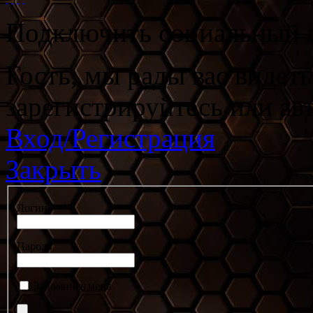
Подключить социальный а
Гость, мы рады вас видет
зарегистрируйтесь или ав
Вход/Регистрация
Закрыть
Логин
Пароль
Запомнить меня