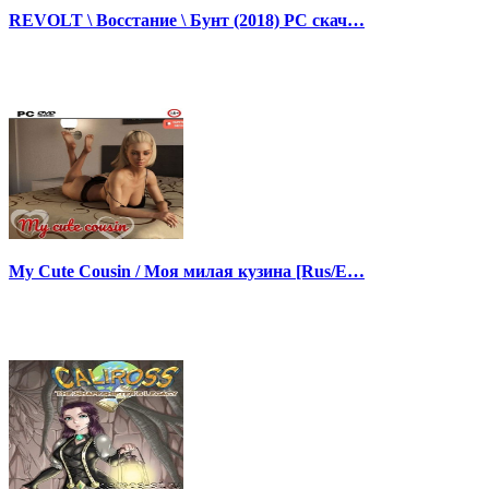
REVOLT \ Восстание \ Бунт (2018) PC скач…
My Cute Cousin / Моя милая кузина [Rus/E…