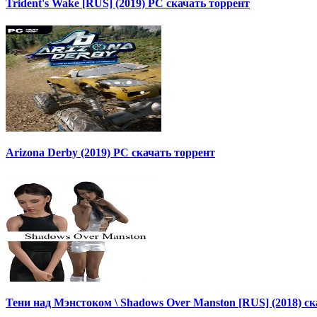
Trident's Wake [RUS] (2019) PC скачать торрент
Arizona Derby (2019) PC скачать торрент
Тени над Мэнстоком \ Shadows Over Manston [RUS] (2018) с