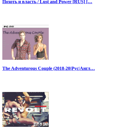
Похоть и власть / Lust and Power [RUS] […
The Adventurous Couple (2018-20|Рус|Англ…