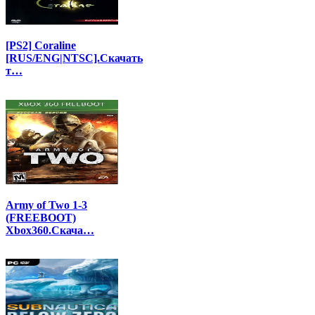
[PS2] Coraline
[RUS/ENG|NTSC].Скачать
т…
Army of Two 1-3
(FREEBOOT)
Xbox360.Скача…