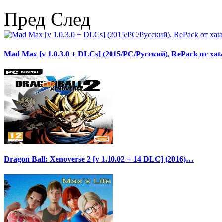
Пред
След
Mad Max [v 1.0.3.0 + DLCs] (2015/PC/Русский), RePack от xat
Dragon Ball: Xenoverse 2 [v 1.10.02 + 14 DLC] (2016)…