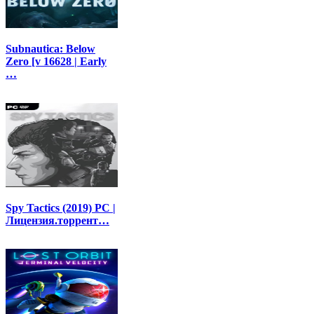
Subnautica: Below
Zero [v 16628 | Early
…
Spy Tactics (2019) PC |
Лицензия.торрент…