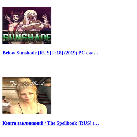
Below Sunshade [RUS] [+18] (2019) PC ска…
Книга заклинаний / The Spellbook [RUS] (…