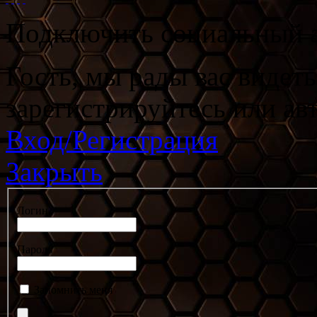
Подключить социальный а
Гость, мы рады вас видет
зарегистрируйтесь или ав
Вход/Регистрация
Закрыть
Логин
Пароль
Запомнить меня