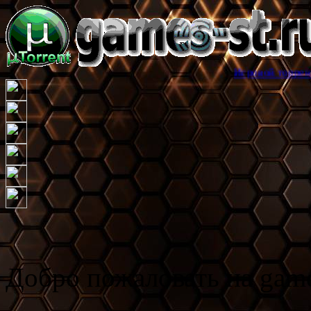
Игровой торрент трекер games
Добро пожаловать на game