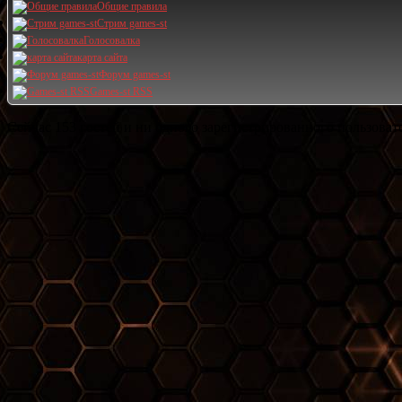
Общие правила
Стрим games-st
Голосовалка
карта сайта
Форум games-st
Games-st RSS
Сейчас 153 гостей и ни одного зарегистрированного пользовате