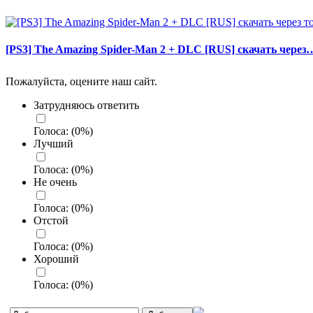
[PS3] The Amazing Spider-Man 2 + DLC [RUS] скачать через
Пожалуйста, оцените наш сайт.
Затрудняюсь ответить
Голоса:
(
0
%)
Лучший
Голоса:
(
0
%)
Не очень
Голоса:
(
0
%)
Отстой
Голоса:
(
0
%)
Хороший
Голоса:
(
0
%)