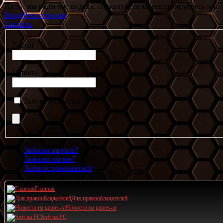
Гость, мы рады вас видеть. Пожалуйста зарегистрируйтесь или 
Вход/Регистрация
Закрыть
Логин
Пароль
Запомнить меня
Забыли пароль?
Забыли логин?
Зарегистрироваться
Главная
Для правообладателей
Новости на games-st
Soft на PC