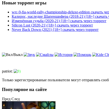
Новые торрент игры
wrc-9-fia-world-rally-championship-deluxe-edition скачать че
Калирос, наследие Шапеншифера (2018-21) [18+] скачать 
Изменённая судьба (2020-21) [18+] скачать через торрент
Silicon Lust (2020-21) [18+] скачать через торрент
Never Back Down (2021) [18+] скачать через торрент
patriot
:
Только зарегистрированые пользователи могут отправлять соо
Популярное на сайте
Пред
След