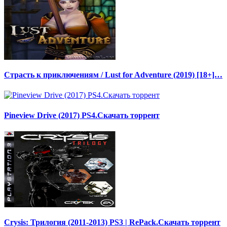
Страсть к приключениям / Lust for Adventure (2019) [18+]…
Pineview Drive (2017) PS4.Скачать торрент
Crysis: Трилогия (2011-2013) PS3 | RePack.Скачать торрент