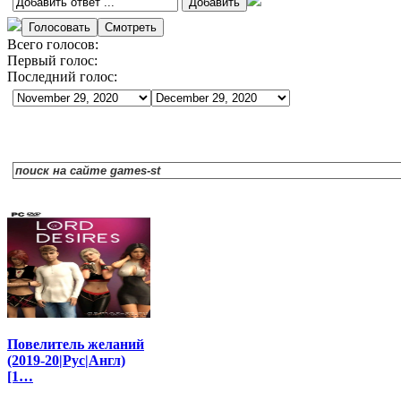
Всего голосов:
Первый голос:
Последний голос:
Повелитель желаний
(2019-20|Рус|Англ)
[1…