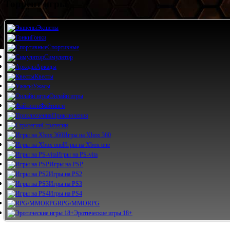
Торрент игры
Экшены
Гонки
Спортивные
Симулятор
Аркады
Квесты
Ужасы
Онлайн игры
Файтинги
Приключения
Стратегии
Игры на Xbox 360
Игры на Xbox one
Игры на PS-vita
Игры на PSP
Игры на PS2
Игры на PS3
Игры на PS4
RPG/MMORPG
Эротические игры 18+