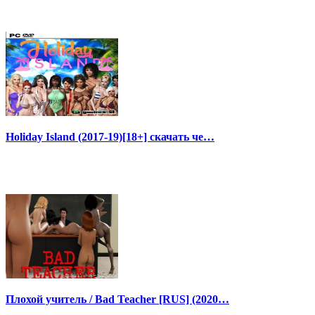
Holiday Island (2017-19)[18+] скачать че…
Плохой учитель / Bad Teacher [RUS] (2020…