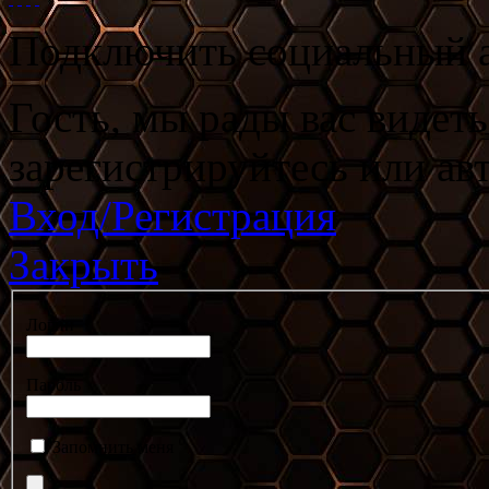
Подключить социальный а
Гость, мы рады вас видет
зарегистрируйтесь или ав
Вход/Регистрация
Закрыть
Логин
Пароль
Запомнить меня