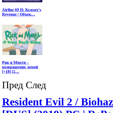
Airline 69 II: Krasser's
Revenge / Объек…
Рик и Морти –
возвращение домой
[+18] (2…
Пред
След
Resident Evil 2 / Bioha