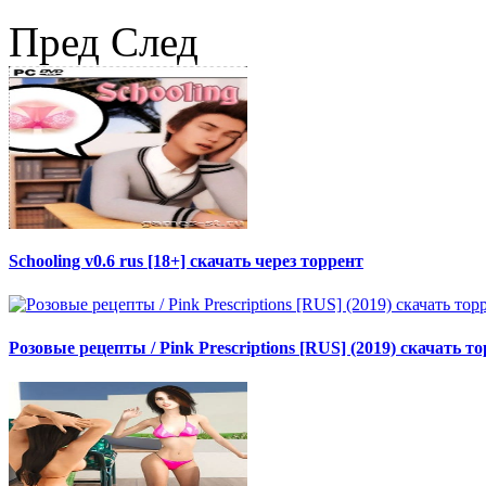
Пред
След
Schooling v0.6 rus [18+] скачать через торрент
Розовые рецепты / Pink Prescriptions [RUS] (2019) скачать т