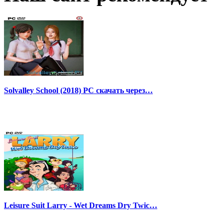
Solvalley School (2018) PC скачать через…
Leisure Suit Larry - Wet Dreams Dry Twic…