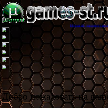
Игровой торрент трекер games-st.ru
Добро пожаловать на game