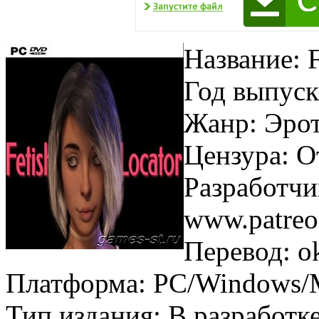
Название: F
Год выпуск
Жанр: Эро
Цензура: О
Разработчи
www.patreon
Перевод: o
Платформа: PC/Windows/
Тип издания: В разработк