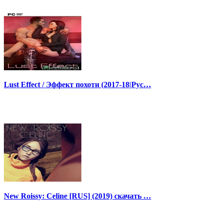
Lust Effect / Эффект похоти (2017-18|Рус…
New Roissy: Celine [RUS] (2019) скачать …