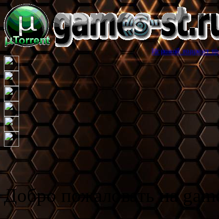
Игровой торрент трекер games-st
Добро пожаловать на game