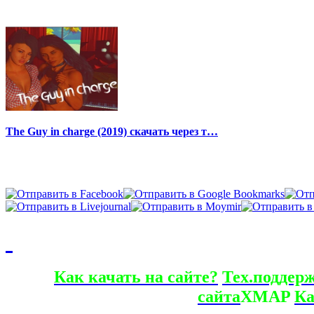
The Guy in charge (2019) скачать через т…
Как качать на сайте?
Тех.поддер
сайта
XMAP
Ка