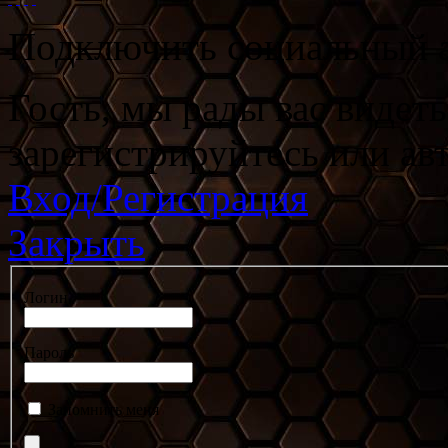
Подключить социальный а
Гость, мы рады вас видет
зарегистрируйтесь или ав
Вход/Регистрация
Закрыть
Логин
Пароль
Запомнить меня