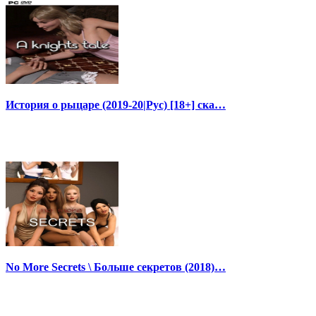
История о рыцаре (2019-20|Рус) [18+] ска…
No More Secrets \ Больше секретов (2018)…