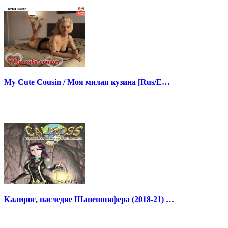
My Cute Cousin / Моя милая кузина [Rus/E…
Калирос, наследие Шапеншифера (2018-21) …