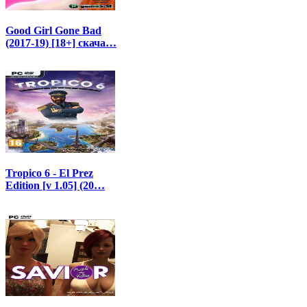
Good Girl Gone Bad
(2017-19) [18+] скача…
Tropico 6 - El Prez
Edition [v 1.05] (20…