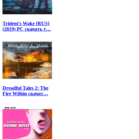
Trident's Wake [RUS]
(2019) PC скачать т…
Dreadful Tales 2: The
Fire Within скачат…