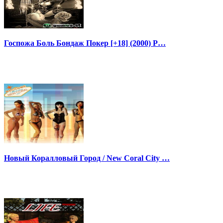
Госпожа Боль Бондаж Покер [+18] (2000) P…
Новый Коралловый Город / New Coral City …