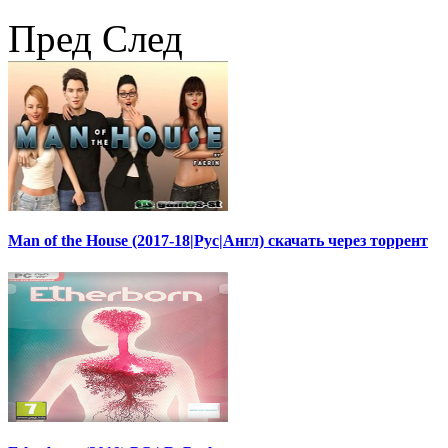
Пред
След
Man of the House (2017-18|Рус|Англ) скачать через торрент