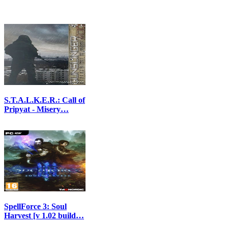
S.T.A.L.K.E.R.: Call of
Pripyat - Misery…
SpellForce 3: Soul
Harvest [v 1.02 build…