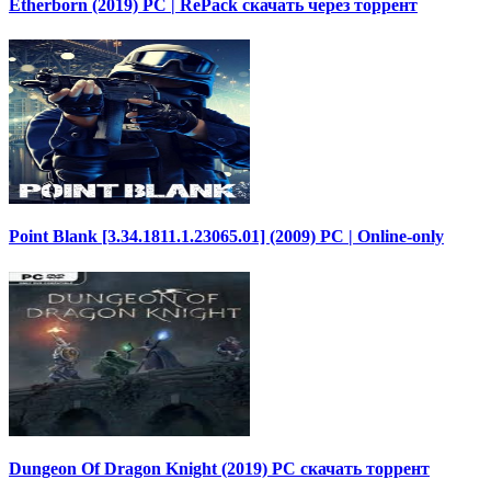
Etherborn (2019) PC | RePack скачать через торрент
Point Blank [3.34.1811.1.23065.01] (2009) PC | Online-only
Dungeon Of Dragon Knight (2019) PC скачать торрент