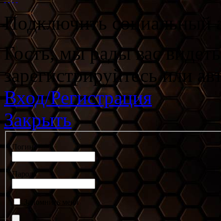
Подключить социальный а
Гость, мы рады вас видет
зарегистрируйтесь или ав
Вход/Регистрация
Закрыть
Логин
Пароль
Запомнить меня