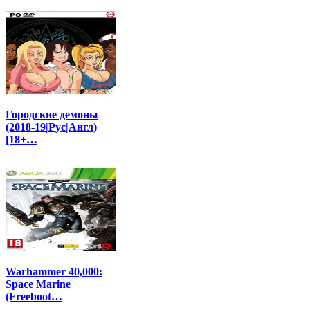
Городские демоны
(2018-19|Рус|Англ)
[18+…
Warhammer 40,000:
Space Marine
(Freeboot…