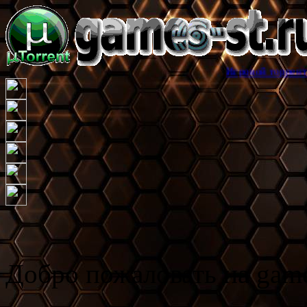
Игровой торрент трекер games-
Добро пожаловать на game