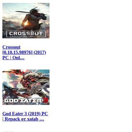
Crossout
[0.10.15.98976] (2017)
PC | Onl…
God Eater 3 (2019) PC
| Repack от xatab …