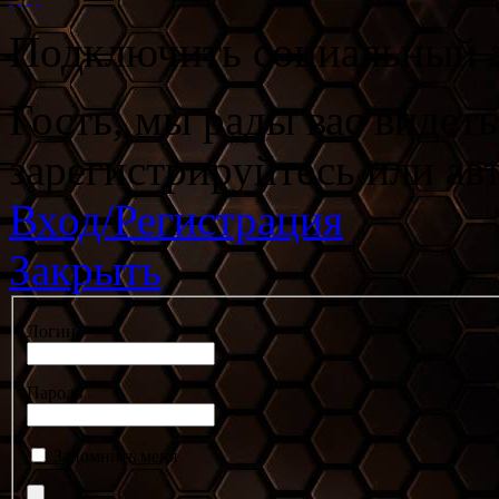
Подключить социальный а
Гость, мы рады вас видет
зарегистрируйтесь или ав
Вход/Регистрация
Закрыть
Логин
Пароль
Запомнить меня