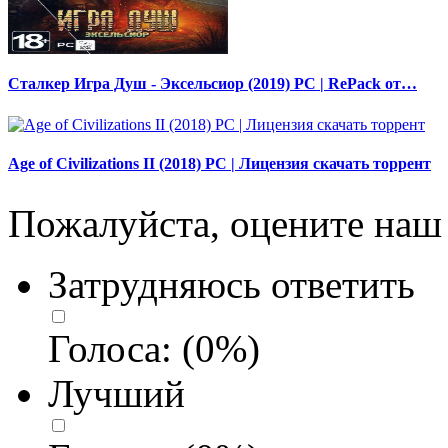
Сталкер Игра Душ - Эксельсиор (2019) PC | RePack от…
Age of Civilizations II (2018) PC | Лицензия скачать торрент
Пожалуйста, оцените наш 
Затрудняюсь ответить
Голоса:
(
0
%)
Лучший