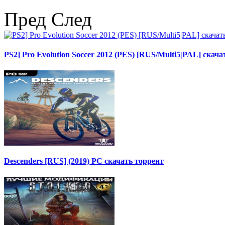
Пред
След
PS2] Pro Evolution Soccer 2012 (PES) [RUS/Multi5|PAL] скача
Descenders [RUS] (2019) PC скачать торрент