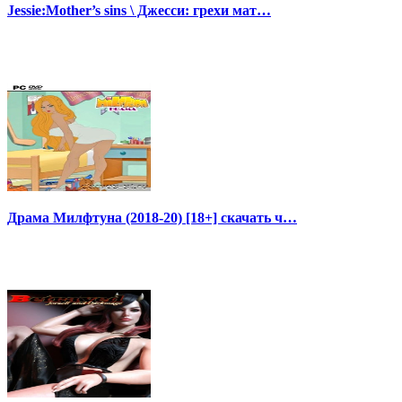
Jessie:Mother’s sins \ Джесси: грехи мат…
Драма Милфтуна (2018-20) [18+] скачать ч…