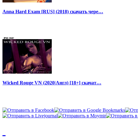
Anna Hard Exam [RUS] (2018) скачать чере…
Wicked Rouge VN (2020|Англ) [18+] скачат…