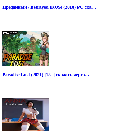
Преданный / Betrayed [RUS] (2018) PC ска…
Paradise Lust (2021) [18+] скачать через…