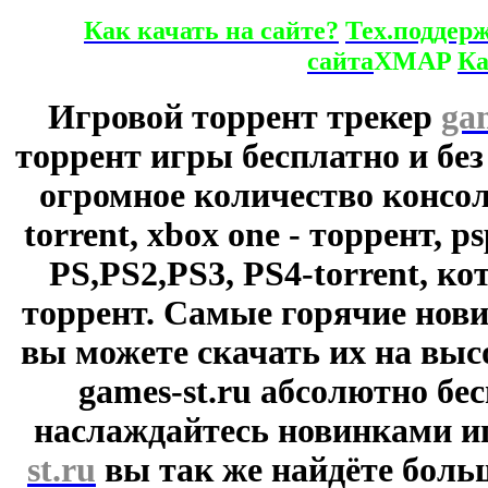
Как качать на сайте?
Тех.поддер
сайта
XMAP
Ка
Игровой торрент трекер
ga
торрент игры бесплатно и без
огромное количество консол
torrent, xbox one - торрент, p
PS,PS2,PS3, PS4-torrent, к
торрент. Самые горячие нови
вы можете скачать их на выс
games-st.ru абсолютно бе
наслаждайтесь новинками и
st.ru
вы так же найдёте боль