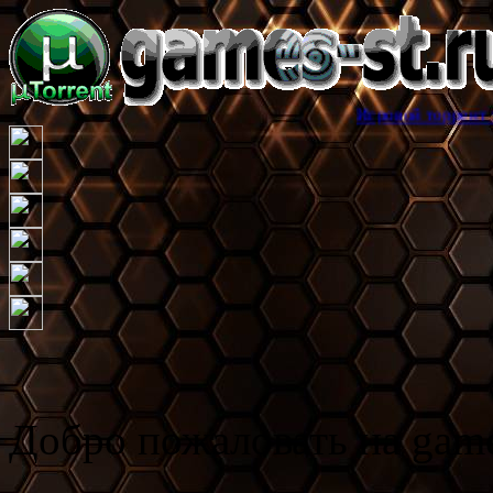
Игровой торрент трекер games-s
Добро пожаловать на game