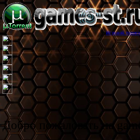
Игровой торрент трекер games
Добро пожаловать на game