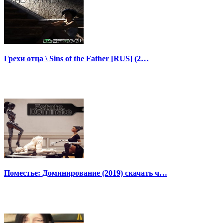
Грехи отца \ Sins of the Father [RUS] (2…
Поместье: Доминирование (2019) скачать ч…