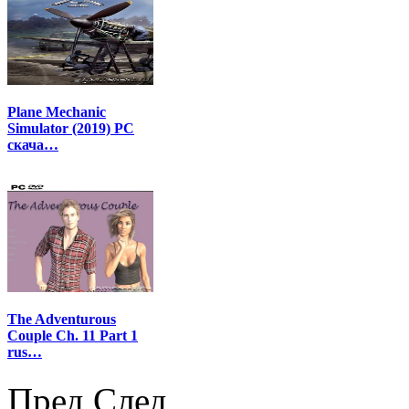
Plane Mechanic
Simulator (2019) PC
скача…
The Adventurous
Couple Ch. 11 Part 1
rus…
Пред
След