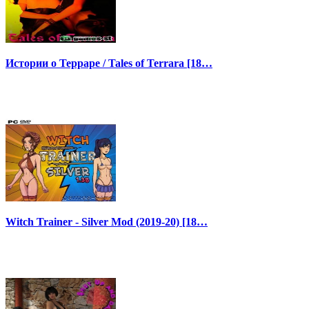
Истории о Терраре / Tales of Terrara [18…
Witch Trainer - Silver Mod (2019-20) [18…