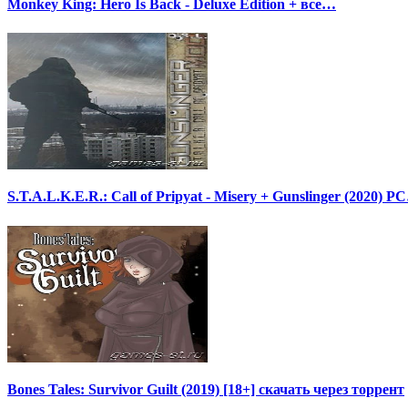
Monkey King: Hero Is Back - Deluxe Edition + все…
S.T.A.L.K.E.R.: Call of Pripyat - Misery + Gunslinger (2020) P
Bones Tales: Survivor Guilt (2019) [18+] скачать через торрент