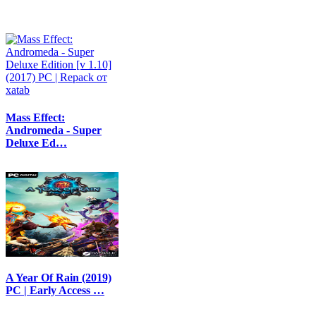
Mass Effect:
Andromeda - Super
Deluxe Ed…
A Year Of Rain (2019)
PC | Early Access …