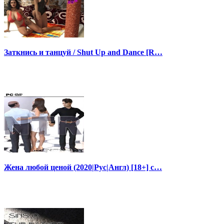
Заткнись и танцуй / Shut Up and Dance [R…
Жена любой ценой (2020|Рус|Англ) [18+] с…