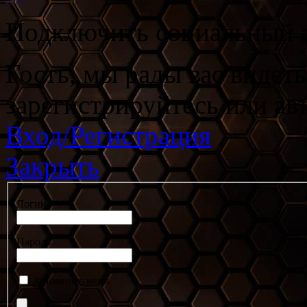
Подключить социальный а
Гость, мы рады вас видет
зарегистрируйтесь или ав
Вход/Регистрация
Закрыть
Логин
Пароль
Запомнить меня