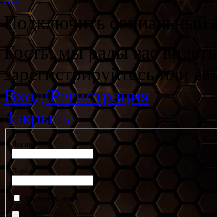
Подключить социальный а
Гость, мы рады вас видет
зарегистрируйтесь или ав
Вход/Регистрация
Закрыть
Логин
Пароль
Запомнить меня