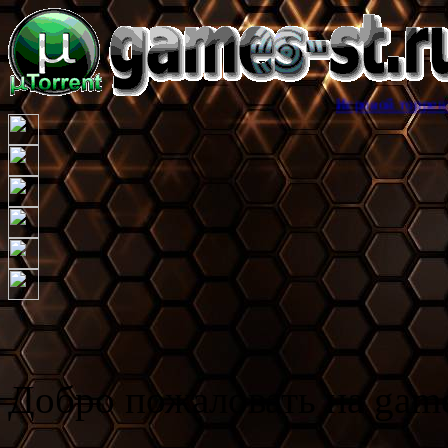
Игровой торрент трекер games
Добро пожаловать на game