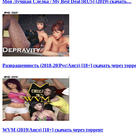
Моя Лучшая Сделка / My Best Deal [RUS] (2019) скачать…
Развращенность (2018-20|Рус|Англ) [18+] скачать через торр
WVM (2019|Англ) [18+] скачать через торрент