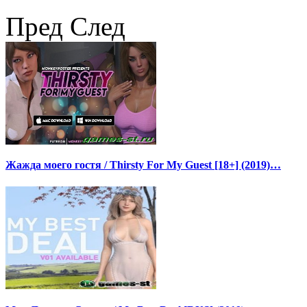
Пред
След
Жажда моего гостя / Thirsty For My Guest [18+] (2019)…