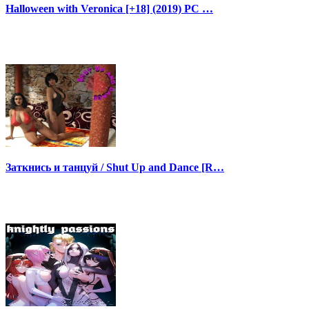
Halloween with Veronica [+18] (2019) PC …
Заткнись и танцуй / Shut Up and Dance [R…