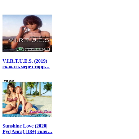
V.I.R.T.U.E.S. (2019)
скачать через торр…
Sunshine Love (2020|
Рус|Англ) [18+] скач…