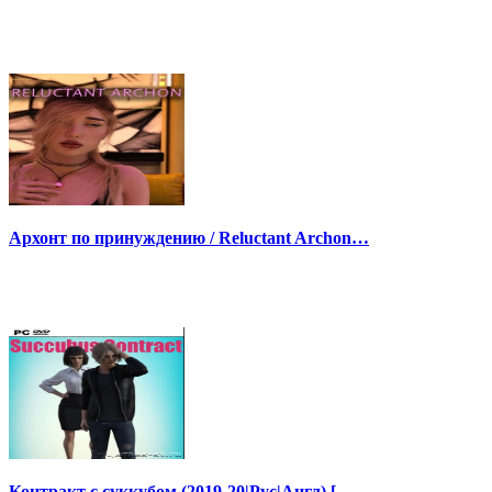
Архонт по принуждению / Reluctant Archon…
Контракт с суккубом (2019-20|Рус|Англ) […