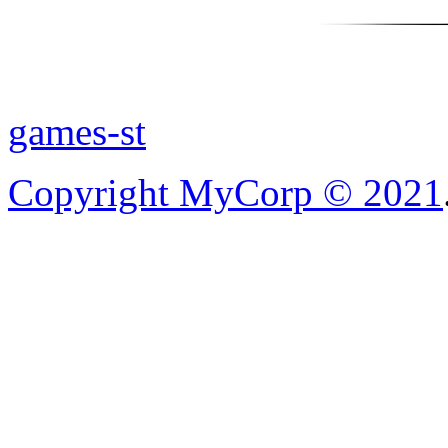
games-st
Copyright MyCorp © 2021