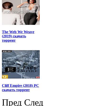
The Web We Weave
(2019) скачать
торрент
Cliff Empire (2018) PC
скачать торрент
Пред
След