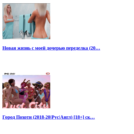
Новая жизнь с моей дочерью переделка (20…
Город Похоти (2018-20|Рус|Англ) [18+] ск…