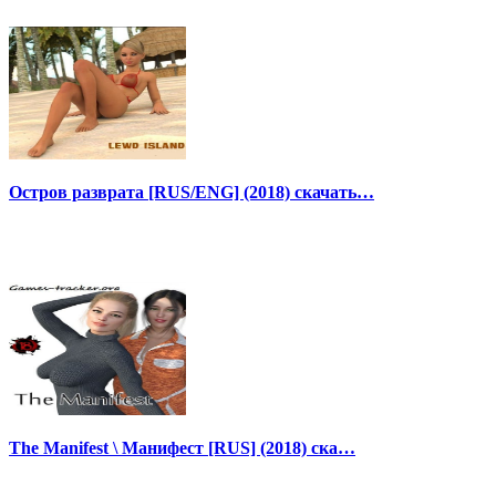
Остров разврата [RUS/ENG] (2018) скачать…
The Manifest \ Манифест [RUS] (2018) ска…