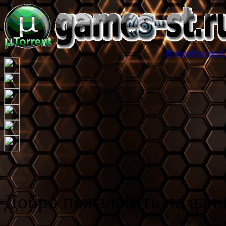
Игровой торрент трекер games-
Добро пожаловать на game