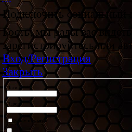
Подключить социальный а
Гость, мы рады вас видет
зарегистрируйтесь или ав
Вход/Регистрация
Закрыть
Логин
Пароль
Запомнить меня