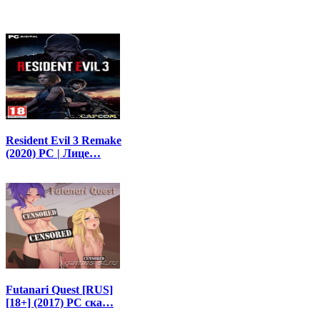
Resident Evil 3 Remake
(2020) PC | Лице…
Futanari Quest [RUS]
[18+] (2017) PC ска…