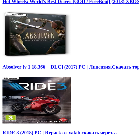
Hot Wheels: World's Best Driver [GOD / FreeBoot] (2013) XBO
Absolver [v 1.18.366 + DLC] (2017) PC | Лицензия.Скачать то
RIDE 3 (2018) PC | Repack от xatab скачать через…