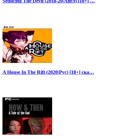
Seducing The Devil (2018-20|Англ) [18+] …
A House In The Rift (2020|Рус) [18+] ска…