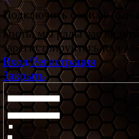
Подключить социальный а
Гость, мы рады вас видет
зарегистрируйтесь или ав
Вход/Регистрация
Закрыть
Логин
Пароль
Запомнить меня