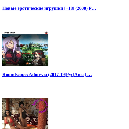
Новые эротические игрушки [+18] (2000) P…
Roundscape: Adorevia (2017-19|Рус|Англ) …