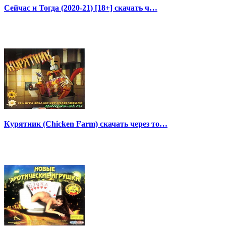
Сейчас и Тогда (2020-21) [18+] скачать ч…
Курятник (Chicken Farm) скачать через то…