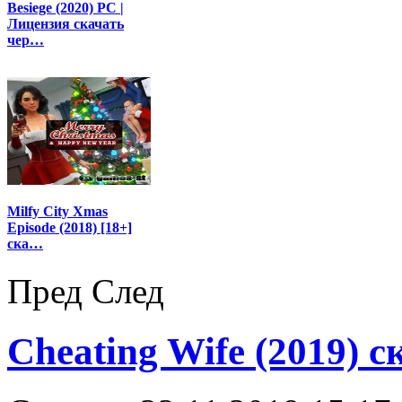
Besiege (2020) PC |
Лицензия скачать
чер…
Milfy City Xmas
Episode (2018) [18+]
ска…
Пред
След
Cheating Wife (2019) с