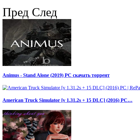
Пред
След
Animus - Stand Alone (2019) PC скачать торрент
American Truck Simulator [v 1.31.2s + 15 DLC] (2016) PC…