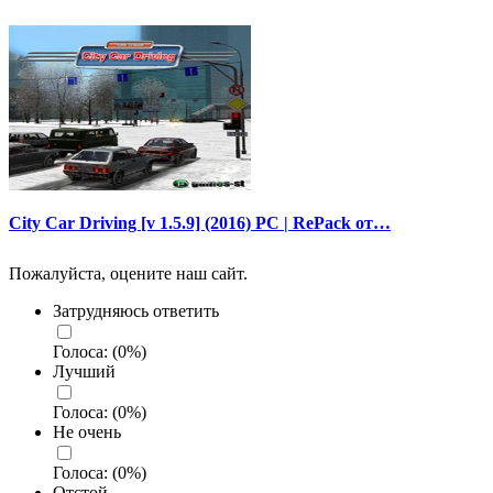
City Car Driving [v 1.5.9] (2016) PC | RePack от…
Пожалуйста, оцените наш сайт.
Затрудняюсь ответить
Голоса:
(
0
%)
Лучший
Голоса:
(
0
%)
Не очень
Голоса:
(
0
%)
Отстой