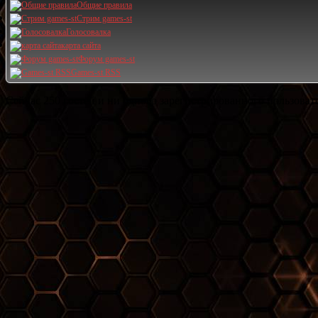
Общие правила
Стрим games-st
Голосовалка
карта сайта
Форум games-st
Games-st RSS
Сейчас 250 гостей и ни одного зарегистрированного пользовате