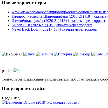
Новые торрент игры
wrc-9-fia-world-rally-championship-deluxe-edition скачать че
Калирос, наследие Шапеншифера (2018-21) [18+] скачать 
Изменённая судьба (2020-21) [18+] скачать через торрент
Silicon Lust (2020-21) [18+] скачать через торрент
Never Back Down (2021) [18+] скачать через торрент
patriot
:
Только зарегистрированые пользователи могут отправлять соо
Популярное на сайте
Пред
След