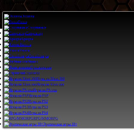
Торрент игры
Экшены
Гонки
Спортивные
Симулятор
Аркады
Квесты
Ужасы
Онлайн игры
Файтинги
Приключения
Стратегии
Игры на Xbox 360
Игры на Xbox one
Игры на PS-vita
Игры на PSP
Игры на PS2
Игры на PS3
Игры на PS4
RPG/MMORPG
Эротические игры 18+