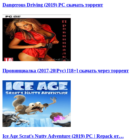
Dangerous Driving (2019) PC скачать торрент
Провинциалка (2017-20|Рус) [18+] скачать через торрент
Ice Age Scrat's Nutty Adventure (2019) PC | Repack от…