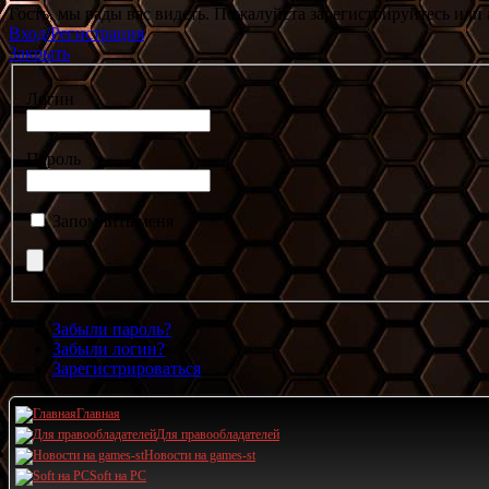
Гость, мы рады вас видеть. Пожалуйста зарегистрируйтесь или 
Вход/Регистрация
Закрыть
Логин
Пароль
Запомнить меня
Забыли пароль?
Забыли логин?
Зарегистрироваться
Главная
Для правообладателей
Новости на games-st
Soft на PC