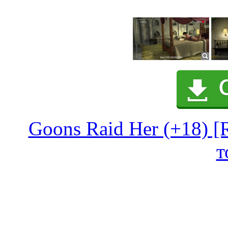
Goons Raid Her (+18) [
т