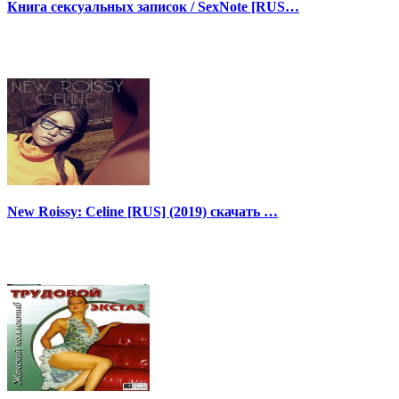
Книга сексуальных записок / SexNote [RUS…
New Roissy: Celine [RUS] (2019) скачать …