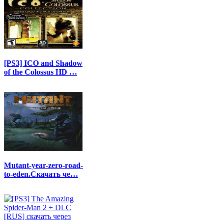
[PS3] ICO and Shadow
of the Colossus HD …
Mutant-year-zero-road-
to-eden.Скачать че…