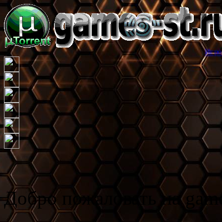
Игровой торрент т
Добро пожаловать на game