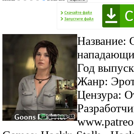
Название: 
нападающи
Год выпуск
Жанр: Эро
Цензура: О
Разработчи
www.patreon