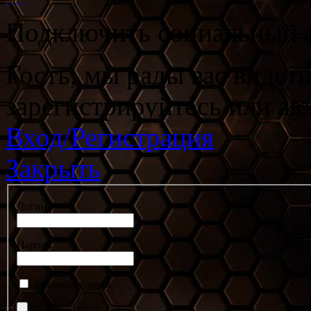
Подключить социальный а
Гость, мы рады вас видет
зарегистрируйтесь или ав
Вход/Регистрация
Закрыть
Логин
Пароль
Запомнить меня