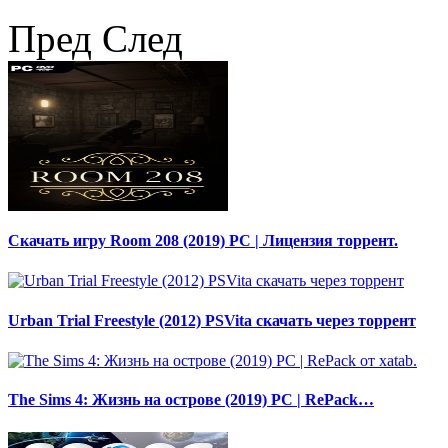
Пред
След
Скачать игру Room 208 (2019) PC | Лицензия торрент.
Urban Trial Freestyle (2012) PSVita скачать через торрент
The Sims 4: Жизнь на острове (2019) PC | RePack…