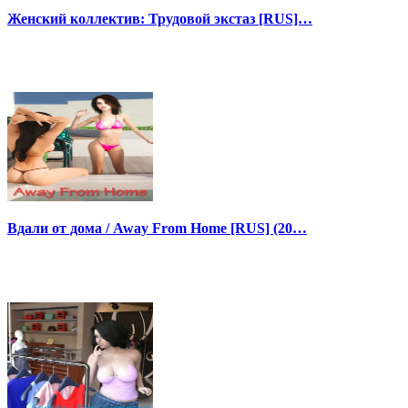
Женский коллектив: Трудовой экстаз [RUS]…
Вдали от дома / Away From Home [RUS] (20…