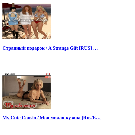
Странный подарок / A Strange Gift [RUS] …
My Cute Cousin / Моя милая кузина [Rus/E…