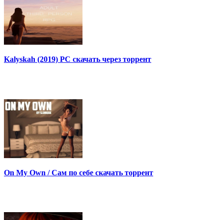
Kalyskah (2019) PC скачать через торрент
On My Own / Сам по себе скачать торрент