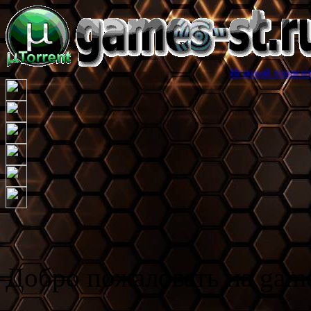
Игровой торрент трекер games-
Добро пожаловать на game