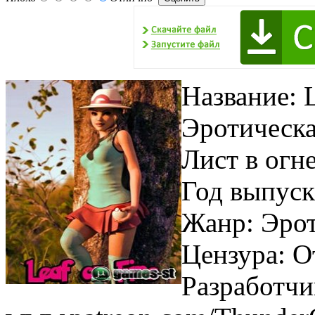
Название: L
Эротическа
Лист в огн
Год выпуск
Жанр: Эро
Цензура: О
Разработчи