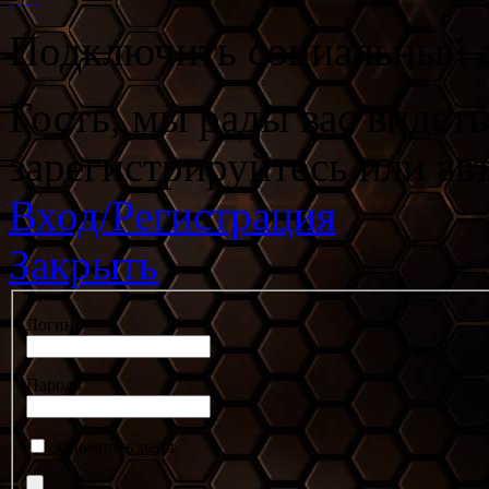
Подключить социальный а
Гость, мы рады вас видет
зарегистрируйтесь или ав
Вход/Регистрация
Закрыть
Логин
Пароль
Запомнить меня