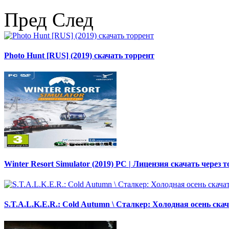
Пред
След
Photo Hunt [RUS] (2019) скачать торрент
Winter Resort Simulator (2019) PC | Лицензия скачать через 
S.T.A.L.K.E.R.: Cold Autumn \ Сталкер: Холодная осень ска