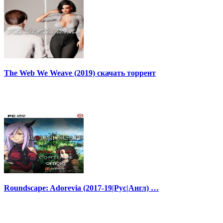
The Web We Weave (2019) скачать торрент
Roundscape: Adorevia (2017-19|Рус|Англ) …