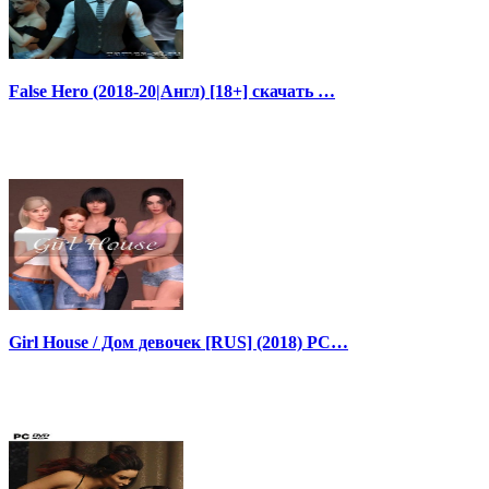
False Hero (2018-20|Англ) [18+] скачать …
Girl House / Дом девочек [RUS] (2018) PC…