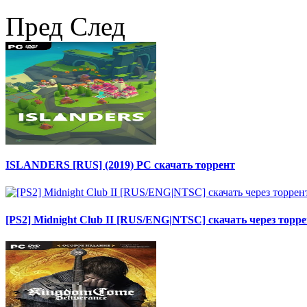
Пред
След
ISLANDERS [RUS] (2019) PC скачать торрент
[PS2] Midnight Club II [RUS/ENG|NTSC] скачать через торр