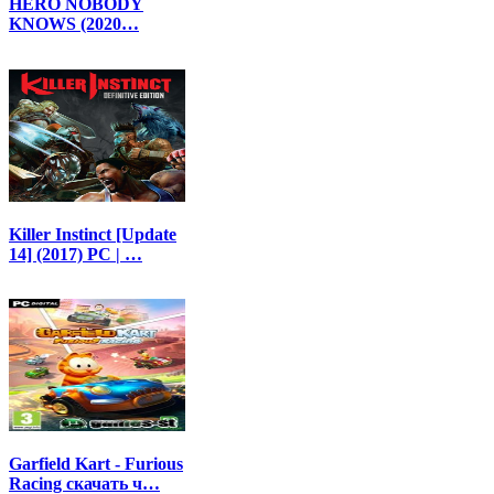
HERO NOBODY
KNOWS (2020…
Killer Instinct [Update
14] (2017) PC | …
Garfield Kart - Furious
Racing скачать ч…