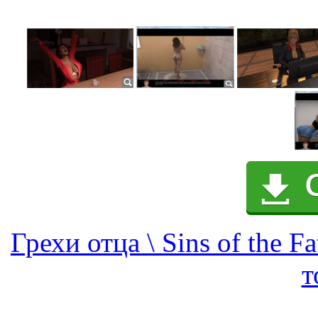
Грехи отца \ Sins of the F
т