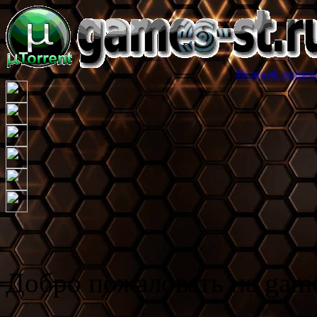
Игровой торрент трекер games
Добро пожаловать на game