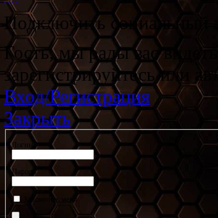
Подключить социальный а
Гость, мы рады вас видет
зарегистрируйтесь или ав
Вход/Регистрация
Закрыть
Логин
Пароль
Запомнить меня