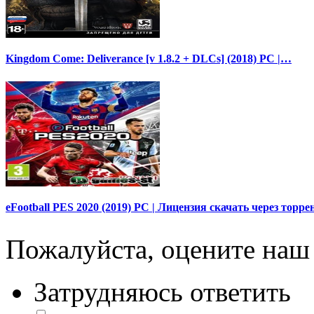
Kingdom Come: Deliverance [v 1.8.2 + DLCs] (2018) PC |…
eFootball PES 2020 (2019) PC | Лицензия скачать через торре
Пожалуйста, оцените наш 
Затрудняюсь ответить