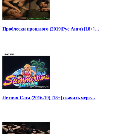
Проблески прошлого (2019|Рус|Англ) [18+]…
Летняя Сага (2016-19) [18+] скачать чере…